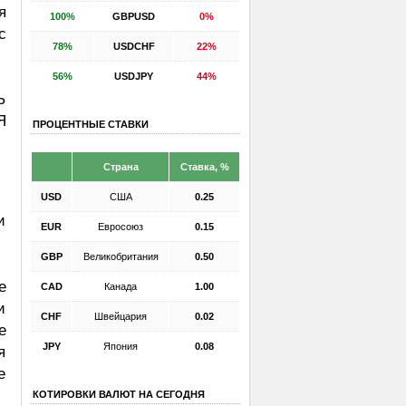
я
100%
GBPUSD
0%
с
78%
USDCHF
22%
56%
USDJPY
44%
Ь
Я
ПРОЦЕНТНЫЕ СТАВКИ
Страна
Ставка, %
USD
США
0.25
и
EUR
Евросоюз
0.15
GBP
Великобритания
0.50
е
CAD
Канада
1.00
и
CHF
Швейцария
0.02
е
JPY
Япония
0.08
я
е
КОТИРОВКИ ВАЛЮТ НА СЕГОДНЯ