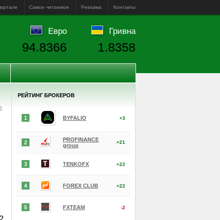
портале
Самое читаемое
Реклама
Контакты
Евро
Гривна
94.8366
1.8358
РЕЙТИНГ БРОКЕРОВ
е)
1
BYFALIO
+3
PROFINANCE
2
+21
group
3
TENKOFX
+22
4
FOREX CLUB
+22
5
FXTEAM
-2
2