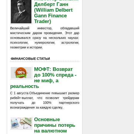
Делберт Ганн
(William Delbert
Gann Finance
Trader)
Величайший инвестор, обладавший
мистическим даром провидения. Этот дар
основывался сразу на нескольких науках:
психологии, нумерологии, астрологии,
геометрии и истории.
ФИНАНСОВЫЕ СТАТЬИ
МОФТ: Возврат
до 100% спреда -
не миф, а
реальность
С 1 августа Объединение повышает размер
рибейт-выплат, что позволит трейдерам
получать до 100% партнерского
вознаграждения за каждую сделку.
Основные
причины потерь
на валютном