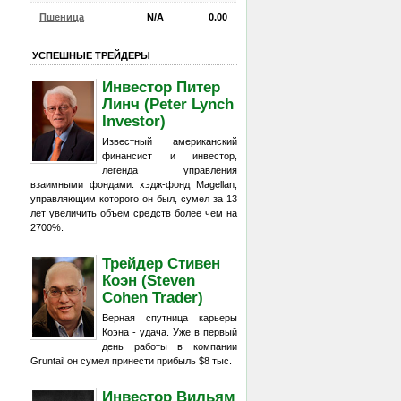
Пшеница
N/A
0.00
УСПЕШНЫЕ ТРЕЙДЕРЫ
Инвестор Питер
Линч (Peter Lynch
Investor)
Известный американский
финансист и инвестор,
легенда управления
взаимными фондами: хэдж-фонд Magellan,
управляющим которого он был, сумел за 13
лет увеличить объем средств более чем на
2700%.
Трейдер Стивен
Коэн (Steven
Cohen Trader)
Верная спутница карьеры
Коэна - удача. Уже в первый
день работы в компании
Gruntail он сумел принести прибыль $8 тыс.
Инвестор Вильям