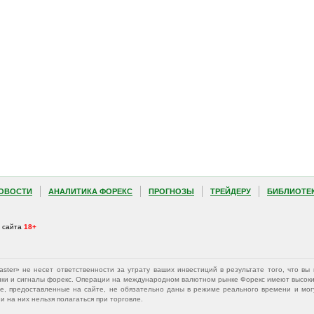
ОВОСТИ
АНАЛИТИКА ФОРЕКС
ПРОГНОЗЫ
ТРЕЙДЕРУ
БИБЛИОТЕ
а сайта
18+
Master» не несет ответственности за утрату ваших инвестиций в результате того, что 
афики и сигналы форекс. Операции на международном валютном рынке Форекс имеют высокий
е, предоставленные на сайте, не обязательно даны в режиме реального времени и могу
 на них нельзя полагаться при торговле.