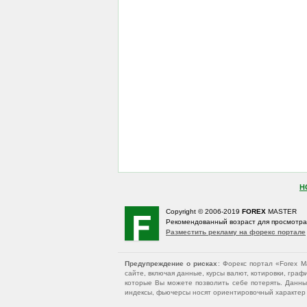
Н
Copyright © 2006-2019
FOREX
MASTER
Рекомендованный возраст для просмотр
Разместить рекламу на форекс портале
Предупреждение о рисках
: Форекс портал «Forex 
сайте, включая данные, курсы валют, котировки, гр
которые Вы можете позволить себе потерять. Данны
индексы, фьючерсы носят ориентировочный характер и