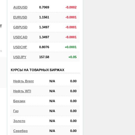
AUDUSD
0.7069
-0.0002
EURUSD
1.1561
-0.0001
т
GBPUSD
1.3497
-0.0001
USDCAD
1.3497
-0.0001
USDCHF
0.8076
+0.0001
ro
USDJPY
157.58
+0.05
КУРСЫ НА ТОВАРНЫХ БИРЖАХ
Нефть Brent
N/A
0.00
Нефть WTI
N/A
0.00
Бензин
N/A
0.00
Газ
N/A
0.00
Золото
N/A
0.00
Серебро
N/A
0.00