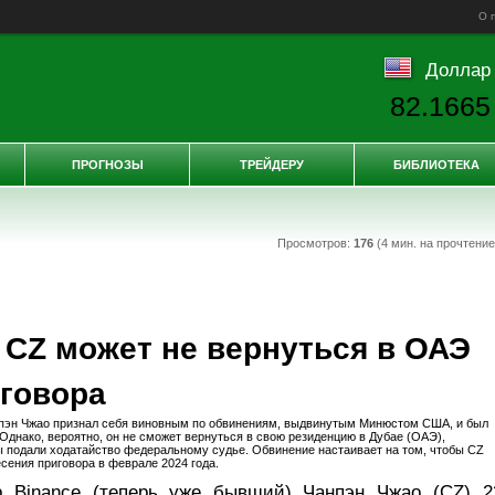
О 
Доллар
82.1665
ПРОГНОЗЫ
ТРЕЙДЕРУ
БИБЛИОТЕКА
Просмотров:
176
(4 мин. на прочтени
 CZ может не вернуться в ОАЭ
говора
нпэн Чжао признал себя виновным по обвинениям, выдвинутым Минюстом США, и был
 Однако, вероятно, он не сможет вернуться в свою резиденцию в Дубае (ОАЭ),
 подали ходатайство федеральному судье. Обвинение настаивает на том, чтобы CZ
сения приговора в феврале 2024 года.
р Binance (теперь уже бывший) Чанпэн Чжао (CZ) 2