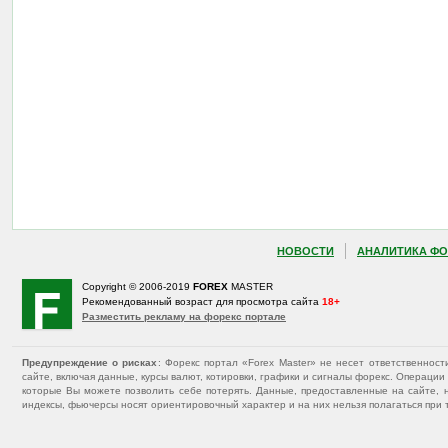
НОВОСТИ
АНАЛИТИКА ФО
Copyright © 2006-2019
FOREX
MASTER
Рекомендованный возраст для просмотра сайта
18+
Разместить рекламу на форекс портале
Предупреждение о рисках
: Форекс портал «Forex Master» не несет ответственнос
сайте, включая данные, курсы валют, котировки, графики и сигналы форекс. Операц
которые Вы можете позволить себе потерять. Данные, предоставленные на сайте, 
индексы, фьючерсы носят ориентировочный характер и на них нельзя полагаться при 