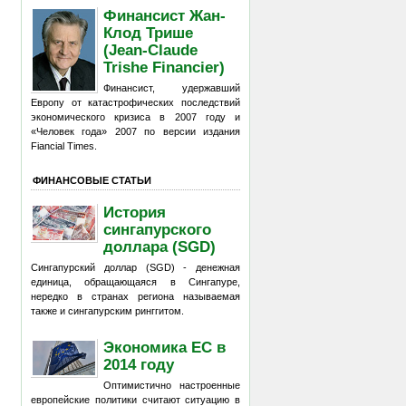
Финансист Жан-
Клод Трише
(Jean-Claude
Trishe Financier)
Финансист, удержавший
Европу от катастрофических последствий
экономического кризиса в 2007 году и
«Человек года» 2007 по версии издания
Fiancial Times.
ФИНАНСОВЫЕ СТАТЬИ
История
сингапурского
доллара (SGD)
Сингапурский доллар (SGD) - денежная
единица, обращающаяся в Сингапуре,
нередко в странах региона называемая
также и сингапурским ринггитом.
Экономика ЕС в
2014 году
Оптимистично настроенные
европейские политики считают ситуацию в