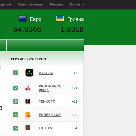
портале
Самое читаемое
Реклама
Контакты
Евро
Гривна
94.8366
1.8358
РЕЙТИНГ БРОКЕРОВ
е)
1
BYFALIO
+3
PROFINANCE
2
+21
group
3
TENKOFX
+22
8
4
FOREX CLUB
+22
5
FXTEAM
-2