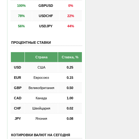
100%
GBPUSD
0%
78%
USDCHF
22%
56%
USDJPY
44%
ПРОЦЕНТНЫЕ СТАВКИ
Страна
Ставка, %
USD
США
0.25
EUR
Евросоюз
0.15
GBP
Великобритания
0.50
CAD
Канада
1.00
CHF
Швейцария
0.02
JPY
Япония
0.08
КОТИРОВКИ ВАЛЮТ НА СЕГОДНЯ