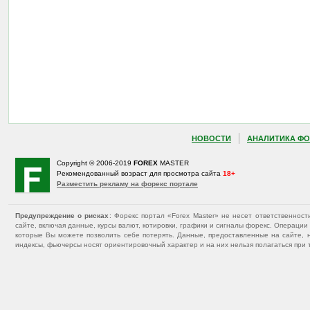
НОВОСТИ
АНАЛИТИКА ФО
Copyright © 2006-2019
FOREX
MASTER
Рекомендованный возраст для просмотра сайта
18+
Разместить рекламу на форекс портале
Предупреждение о рисках
: Форекс портал «Forex Master» не несет ответственнос
сайте, включая данные, курсы валют, котировки, графики и сигналы форекс. Операц
которые Вы можете позволить себе потерять. Данные, предоставленные на сайте, 
индексы, фьючерсы носят ориентировочный характер и на них нельзя полагаться при 