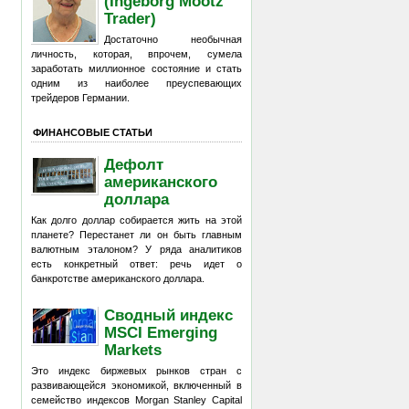
(Ingeborg Mootz
Trader)
Достаточно необычная
личность, которая, впрочем, сумела
заработать миллионное состояние и стать
одним из наиболее преуспевающих
трейдеров Германии.
ФИНАНСОВЫЕ СТАТЬИ
Дефолт
американского
доллара
Как долго доллар собирается жить на этой
планете? Перестанет ли он быть главным
валютным эталоном? У ряда аналитиков
есть конкретный ответ: речь идет о
банкротстве американского доллара.
Сводный индекс
MSCI Emerging
Markets
Это индекс биржевых рынков стран с
развивающейся экономикой, включенный в
семейство индексов Morgan Stanley Capital