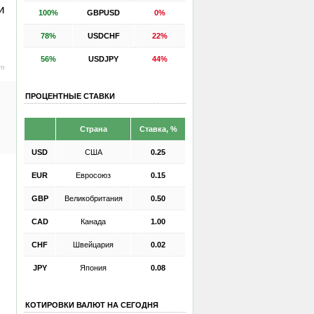
и
100%
GBPUSD
0%
78%
USDCHF
22%
56%
USDJPY
44%
ro
ПРОЦЕНТНЫЕ СТАВКИ
Страна
Ставка, %
USD
США
0.25
EUR
Евросоюз
0.15
GBP
Великобритания
0.50
CAD
Канада
1.00
CHF
Швейцария
0.02
JPY
Япония
0.08
КОТИРОВКИ ВАЛЮТ НА СЕГОДНЯ