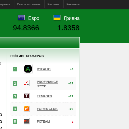
портале
Самое читаемое
Реклама
Контакты
Евро
Гривна
94.8366
1.8358
РЕЙТИНГ БРОКЕРОВ
е)
1
BYFALIO
+3
PROFINANCE
2
+21
group
3
TENKOFX
+22
4
FOREX CLUB
+22
о
о
5
FXTEAM
-2
у