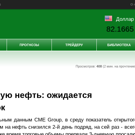
)
О 
Доллар
82.1665
ПРОГНОЗЫ
ТРЕЙДЕРУ
БИБЛИОТЕКА
Просмотров:
408
(2 мин. на прочтени
ую нефть: ожидается
ок
ьным данным CME Group, в среду показатель открытог
 на нефть снизился 2-й день подряд, на сей раз - всег
о же время торговые объемы прервали 3-дневную просадк