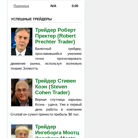
Пшеница
N/A
0.00
УСПЕШНЫЕ ТРЕЙДЕРЫ
Трейдер Роберт
Пректер (Robert
Prechter Trader)
Валютный трейдер,
прославившийся умением
точно прогнозировать
движение рынка, используя волновую
теорию Эллиотта.
Трейдер Стивен
Коэн (Steven
Cohen Trader)
Верная спутница карьеры
Коэна - удача. Уже в первый
день работы в компании
Gruntail он сумел принести прибыль $8 тыс.
Трейдер
Ингеборга Моотц