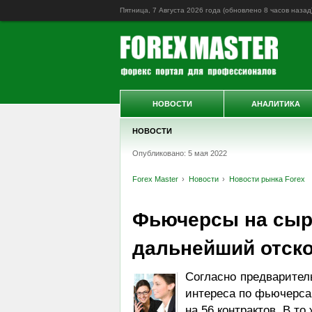
Пятница, 7 Августа 2026 года (обновлено
8 часов назад
НОВОСТИ
АНАЛИТИКА
НОВОСТИ
Опубликовано: 5 мая 2022
Forex Master
Новости
Новости рынка Forex
Фьючерсы на сыр
дальнейший отск
Согласно предварител
интереса по фьючерсам
на 56 контрактов. В т