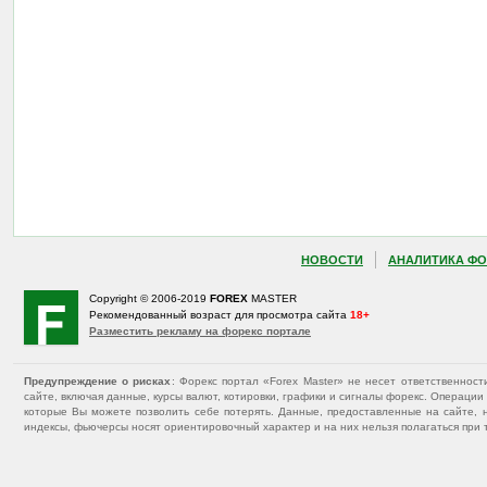
НОВОСТИ
АНАЛИТИКА ФО
Copyright © 2006-2019
FOREX
MASTER
Рекомендованный возраст для просмотра сайта
18+
Разместить рекламу на форекс портале
Предупреждение о рисках
: Форекс портал «Forex Master» не несет ответственнос
сайте, включая данные, курсы валют, котировки, графики и сигналы форекс. Операц
которые Вы можете позволить себе потерять. Данные, предоставленные на сайте, 
индексы, фьючерсы носят ориентировочный характер и на них нельзя полагаться при 