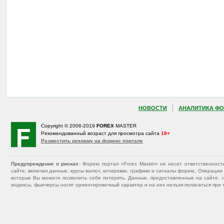
НОВОСТИ
АНАЛИТИКА ФО
Copyright © 2006-2019
FOREX
MASTER
Рекомендованный возраст для просмотра сайта
18+
Разместить рекламу на форекс портале
Предупреждение о рисках
: Форекс портал «Forex Master» не несет ответственнос
сайте, включая данные, курсы валют, котировки, графики и сигналы форекс. Операц
которые Вы можете позволить себе потерять. Данные, предоставленные на сайте, 
индексы, фьючерсы носят ориентировочный характер и на них нельзя полагаться при 