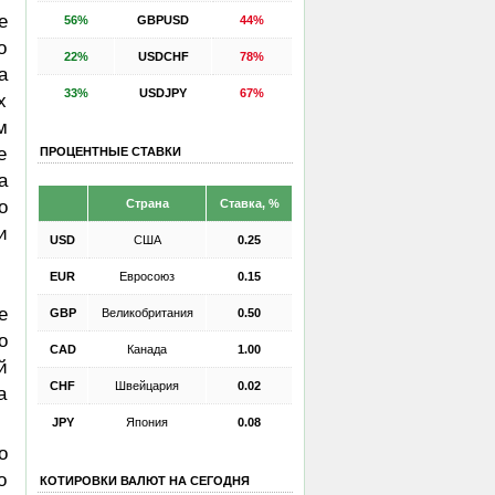
е
56%
GBPUSD
44%
о
22%
USDCHF
78%
а
33%
USDJPY
67%
х
м
е
ПРОЦЕНТНЫЕ СТАВКИ
а
Страна
Ставка, %
о
и
USD
США
0.25
EUR
Евросоюз
0.15
е
GBP
Великобритания
0.50
о
CAD
Канада
1.00
й
CHF
Швейцария
0.02
а
JPY
Япония
0.08
о
о
КОТИРОВКИ ВАЛЮТ НА СЕГОДНЯ