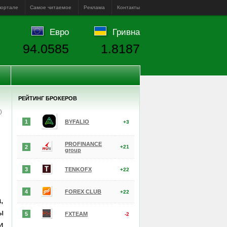
портале
Самое читаемое
Реклама
Контакты
Евро
Гривна
94.0585
1.8187
РЕЙТИНГ БРОКЕРОВ
е)
1
BYFALIO
+3
PROFINANCE
2
+21
group
3
TENKOFX
+22
4
FOREX CLUB
+22
,
ы
5
FXTEAM
-2
и