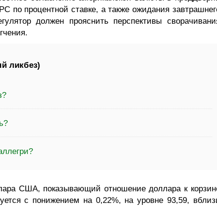
РС по процентной ставке, а также ожидания завтрашнег
егулятор должен прояснить перспективы сворачивани
гчения.
й ликбез)
з?
ь?
аллегри?
лара США, показывающий отношение доллара к корзин
уется с понижением на 0,22%, на уровне 93,59, вблиз