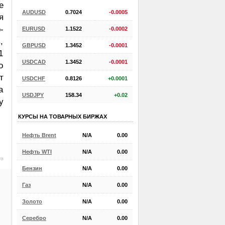
е
AUDUSD
0.7024
-0.0005
я
-
EURUSD
1.1522
-0.0002
,
GBPUSD
1.3452
-0.0001
1
USDCAD
1.3452
-0.0001
о
т
USDCHF
0.8126
+0.0001
а
USDJPY
158.34
+0.02
у
КУРСЫ НА ТОВАРНЫХ БИРЖАХ
Нефть Brent
N/A
0.00
Нефть WTI
N/A
0.00
ro
Бензин
N/A
0.00
Газ
N/A
0.00
Золото
N/A
0.00
Серебро
N/A
0.00