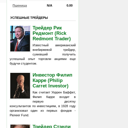
Пшеница
N/A
0.00
УСПЕШНЫЕ ТРЕЙДЕРЫ
Трейдер Рик
Редмонт (Rick
Redmont Trader)
Известный американский
внебиржевой трейдер,
сумевший получить
успешный опыт торговли акциями еще
будучи студентом.
Инвестор Филип
Карре (Philip
Carret Investor)
Как считает Уоррен Баффет,
Филип Карре входит в
первую десятку
консультантов по инвестициям, в 1928 году
организовал один из первых фондов -
Pioneer Fund.
Трейдер Стэнли