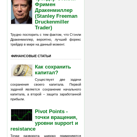
Фримен
Дракенмиллер
(Stanley Freeman
Druckenmiller
Trader)
Трудно поспорить с тем фактом, что Стэнли
Дракенмиллер, вероятно, лучший форекс
трейдер в мире на данный момент.
ФИНАНСОВЫЕ СТАТЬИ
Как сохранить
капитал?
Существует две задачи
сохранения своего капитала. Первой
задачей является сохранение начального
капитала, а второй – защита заработанной
прибыли.
Pivot Points -
точки вращения,
уровни support и
resistance
Точки разворота широко применяются