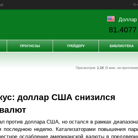
ад
)
О 
Доллар
81.4077
ПРОГНОЗЫ
ТРЕЙДЕРУ
БИБЛИОТЕКА
Просмотров:
1.1K
(5 мин. на прочтени
кус: доллар США снизился
 валют
ал против доллара США, но остался в рамках диапазона
ся последнюю неделю. Катализаторами повышения пар
естное ослабление американской валюты в преддвери