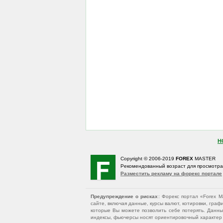
Н
Copyright © 2006-2019
FOREX
MASTER
Рекомендованный возраст для просмотр
Разместить рекламу на форекс портале
Предупреждение о рисках
: Форекс портал «Forex 
сайте, включая данные, курсы валют, котировки, гр
которые Вы можете позволить себе потерять. Данны
индексы, фьючерсы носят ориентировочный характер и