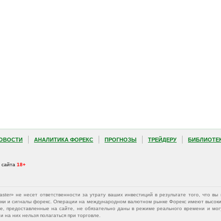
ОВОСТИ
АНАЛИТИКА ФОРЕКС
ПРОГНОЗЫ
ТРЕЙДЕРУ
БИБЛИОТЕ
а сайта
18+
Master» не несет ответственности за утрату ваших инвестиций в результате того, что 
афики и сигналы форекс. Операции на международном валютном рынке Форекс имеют высокий
е, предоставленные на сайте, не обязательно даны в режиме реального времени и могу
 на них нельзя полагаться при торговле.