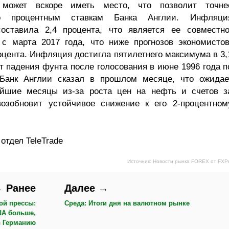
может вскоре иметь место, что позволит точне
по процентным ставкам Банка Англии. Инфляци
оставила 2,4 процента, что является ее совместно
с марта 2017 года, что ниже прогнозов экономистов
оцента. Инфляция достигла пятилетнего максимума в 3,
т падения фунта после голосования в июне 1996 года п
. Банк Англии сказал в прошлом месяце, что ожидае
йшие месяцы из-за роста цен на нефть и счетов з
возобновит устойчивое снижение к его 2-процентном
тдел TeleTrade
Источник: Новости рынка FOREX от FXP
 Ранее
Далее →
ой прессы:
Среда: Итоги дня на валютном рынке
ША больше,
 Германию