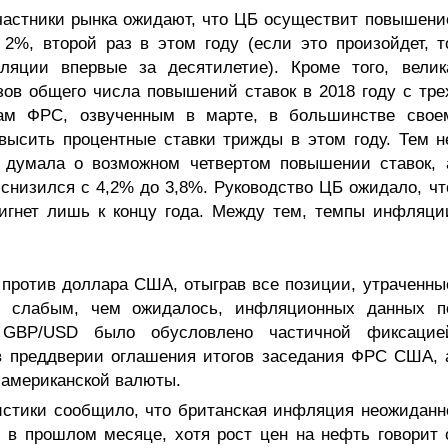
частники рынка ожидают, что ЦБ осуществит повышени
2%, второй раз в этом году (если это произойдет, т
ляции впервые за десятилетие). Кроме того, велик
зов общего числа повышений ставок в 2018 году с тре
зам ФРС, озвученным в марте, в большинстве свое
высить процентные ставки трижды в этом году. Тем н
х думала о возможном четвертом повышении ставок, 
 снизился с 4,2% до 3,8%. Руководство ЦБ ожидало, чт
тигнет лишь к концу года. Между тем, темпы инфляци
против доллара США, отыграв все позиции, утраченны
е слабым, чем ожидалось, инфляционных данных п
GBP/USD было обусловлено частичной фиксацие
в преддверии оглашения итогов заседания ФРС США, 
 американской валюты.
истики сообщило, что британская инфляция неожиданн
 в прошлом месяце, хотя рост цен на нефть говорит 