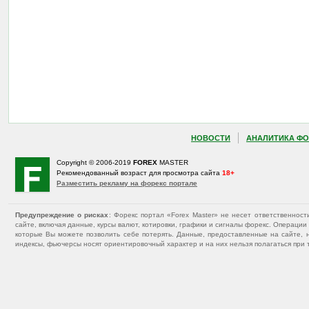
НОВОСТИ
АНАЛИТИКА ФО
Copyright © 2006-2019
FOREX
MASTER
Рекомендованный возраст для просмотра сайта
18+
Разместить рекламу на форекс портале
Предупреждение о рисках
: Форекс портал «Forex Master» не несет ответственнос
сайте, включая данные, курсы валют, котировки, графики и сигналы форекс. Операц
которые Вы можете позволить себе потерять. Данные, предоставленные на сайте, 
индексы, фьючерсы носят ориентировочный характер и на них нельзя полагаться при 