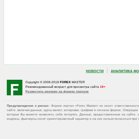
НОВОСТИ
АНАЛИТИКА ФО
Copyright © 2006-2019
FOREX
MASTER
Рекомендованный возраст для просмотра сайта
18+
Разместить рекламу на форекс портале
Предупреждение о рисках
: Форекс портал «Forex Master» не несет ответственнос
сайте, включая данные, курсы валют, котировки, графики и сигналы форекс. Операц
которые Вы можете позволить себе потерять. Данные, предоставленные на сайте, 
индексы, фьючерсы носят ориентировочный характер и на них нельзя полагаться при 