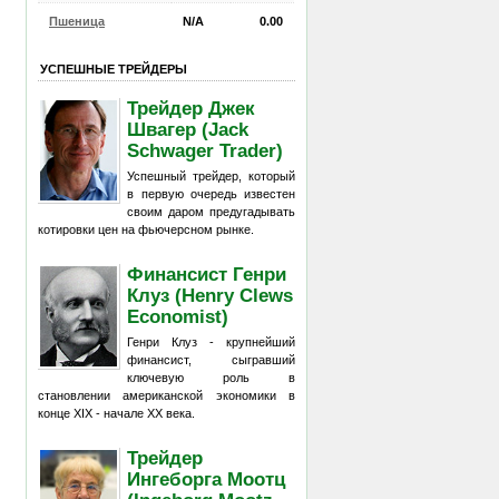
Пшеница
N/A
0.00
УСПЕШНЫЕ ТРЕЙДЕРЫ
Трейдер Джек
Швагер (Jack
Schwager Trader)
Успешный трейдер, который
в первую очередь известен
своим даром предугадывать
котировки цен на фьючерсном рынке.
Финансист Генри
Клуз (Henry Clews
Economist)
Генри Клуз - крупнейший
финансист, сыгравший
ключевую роль в
становлении американской экономики в
конце XIX - начале XX века.
Трейдер
Ингеборга Моотц