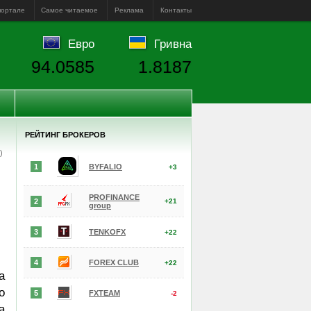
портале
Самое читаемое
Реклама
Контакты
Евро
Гривна
94.0585
1.8187
РЕЙТИНГ БРОКЕРОВ
е)
1
BYFALIO
+3
PROFINANCE
2
+21
group
3
TENKOFX
+22
4
FOREX CLUB
+22
а
о
5
FXTEAM
-2
а