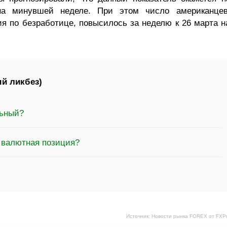
 на минувшей неделе. При этом число американцев
 по безработице, повысилось за неделю к 26 марта н
й ликбез)
льный?
а валютная позиция?
Источник: Новости рынка FOREX от FXP