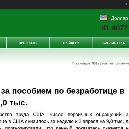
О 
Доллар
81.4077
ПРОГНОЗЫ
ТРЕЙДЕРУ
БИБЛИОТЕКА
Просмотров:
939
(1 мин. на прочтени
за пособием по безработице в
,0 тыс.
рства труда США, число первичных обращений з
це в США снизилось за неделю к 2 апреля на 9,0 тыс. д
ы прогнозировали, что данный показатель окажется н