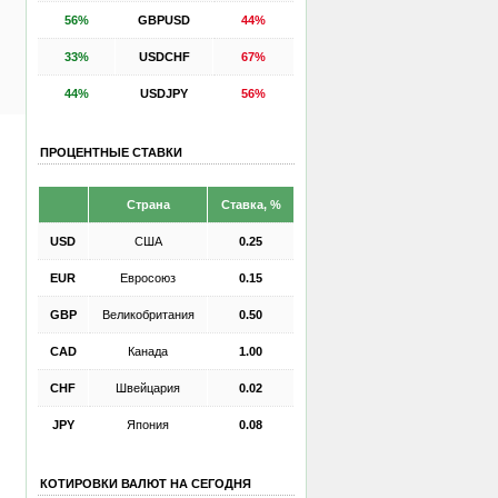
56%
GBPUSD
44%
33%
USDCHF
67%
44%
USDJPY
56%
ПРОЦЕНТНЫЕ СТАВКИ
Страна
Ставка, %
USD
США
0.25
EUR
Евросоюз
0.15
GBP
Великобритания
0.50
CAD
Канада
1.00
CHF
Швейцария
0.02
JPY
Япония
0.08
КОТИРОВКИ ВАЛЮТ НА СЕГОДНЯ