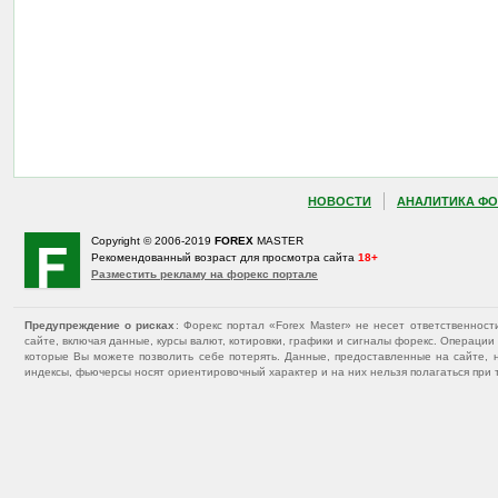
НОВОСТИ
АНАЛИТИКА ФО
Copyright © 2006-2019
FOREX
MASTER
Рекомендованный возраст для просмотра сайта
18+
Разместить рекламу на форекс портале
Предупреждение о рисках
: Форекс портал «Forex Master» не несет ответственнос
сайте, включая данные, курсы валют, котировки, графики и сигналы форекс. Операц
которые Вы можете позволить себе потерять. Данные, предоставленные на сайте, 
индексы, фьючерсы носят ориентировочный характер и на них нельзя полагаться при 