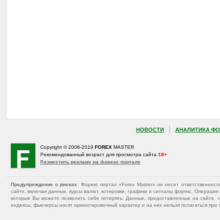
НОВОСТИ
АНАЛИТИКА ФО
Copyright © 2006-2019
FOREX
MASTER
Рекомендованный возраст для просмотра сайта
18+
Разместить рекламу на форекс портале
Предупреждение о рисках
: Форекс портал «Forex Master» не несет ответственнос
сайте, включая данные, курсы валют, котировки, графики и сигналы форекс. Операц
которые Вы можете позволить себе потерять. Данные, предоставленные на сайте, 
индексы, фьючерсы носят ориентировочный характер и на них нельзя полагаться при 