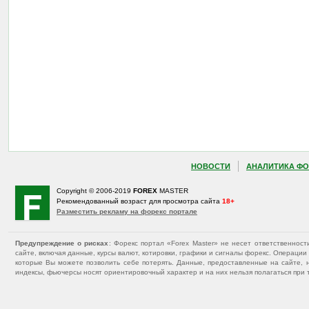
НОВОСТИ
АНАЛИТИКА ФО
Copyright © 2006-2019
FOREX
MASTER
Рекомендованный возраст для просмотра сайта
18+
Разместить рекламу на форекс портале
Предупреждение о рисках
: Форекс портал «Forex Master» не несет ответственнос
сайте, включая данные, курсы валют, котировки, графики и сигналы форекс. Операц
которые Вы можете позволить себе потерять. Данные, предоставленные на сайте, 
индексы, фьючерсы носят ориентировочный характер и на них нельзя полагаться при 