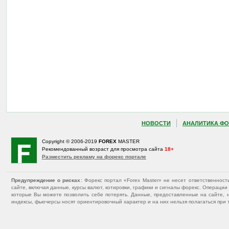
НОВОСТИ
АНАЛИТИКА ФО
Copyright © 2006-2019
FOREX
MASTER
Рекомендованный возраст для просмотра сайта
18+
Разместить рекламу на форекс портале
Предупреждение о рисках
: Форекс портал «Forex Master» не несет ответственнос
сайте, включая данные, курсы валют, котировки, графики и сигналы форекс. Операц
которые Вы можете позволить себе потерять. Данные, предоставленные на сайте, 
индексы, фьючерсы носят ориентировочный характер и на них нельзя полагаться при 