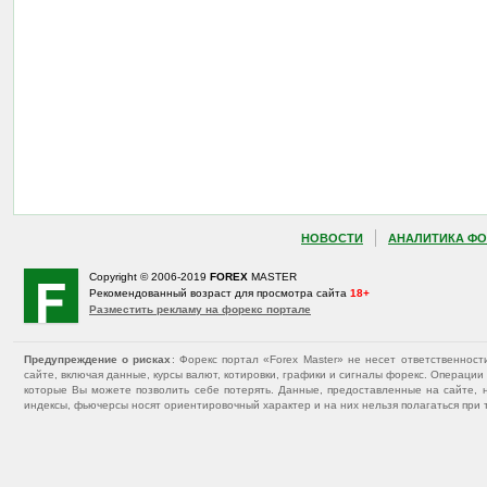
НОВОСТИ
АНАЛИТИКА ФО
Copyright © 2006-2019
FOREX
MASTER
Рекомендованный возраст для просмотра сайта
18+
Разместить рекламу на форекс портале
Предупреждение о рисках
: Форекс портал «Forex Master» не несет ответственнос
сайте, включая данные, курсы валют, котировки, графики и сигналы форекс. Операц
которые Вы можете позволить себе потерять. Данные, предоставленные на сайте, 
индексы, фьючерсы носят ориентировочный характер и на них нельзя полагаться при 