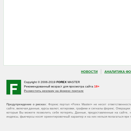
НОВОСТИ
АНАЛИТИКА ФО
Copyright © 2006-2019
FOREX
MASTER
Рекомендованный возраст для просмотра сайта
18+
Разместить рекламу на форекс портале
Предупреждение о рисках
: Форекс портал «Forex Master» не несет ответственнос
сайте, включая данные, курсы валют, котировки, графики и сигналы форекс. Операц
которые Вы можете позволить себе потерять. Данные, предоставленные на сайте, 
индексы, фьючерсы носят ориентировочный характер и на них нельзя полагаться при 