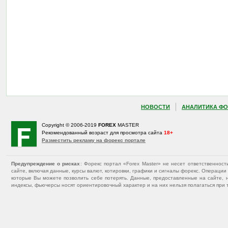
НОВОСТИ
АНАЛИТИКА ФО
Copyright © 2006-2019
FOREX
MASTER
Рекомендованный возраст для просмотра сайта
18+
Разместить рекламу на форекс портале
Предупреждение о рисках
: Форекс портал «Forex Master» не несет ответственнос
сайте, включая данные, курсы валют, котировки, графики и сигналы форекс. Операц
которые Вы можете позволить себе потерять. Данные, предоставленные на сайте, 
индексы, фьючерсы носят ориентировочный характер и на них нельзя полагаться при 