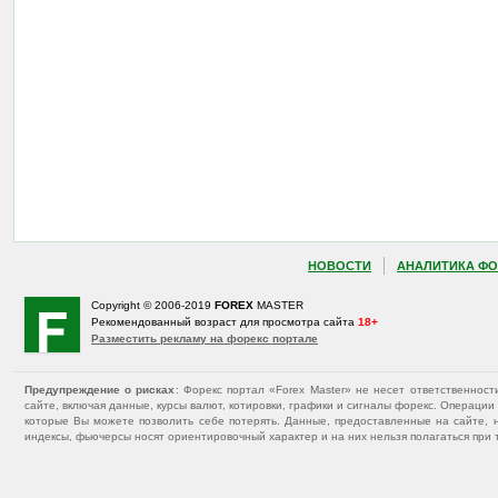
НОВОСТИ
АНАЛИТИКА ФО
Copyright © 2006-2019
FOREX
MASTER
Рекомендованный возраст для просмотра сайта
18+
Разместить рекламу на форекс портале
Предупреждение о рисках
: Форекс портал «Forex Master» не несет ответственнос
сайте, включая данные, курсы валют, котировки, графики и сигналы форекс. Операц
которые Вы можете позволить себе потерять. Данные, предоставленные на сайте, 
индексы, фьючерсы носят ориентировочный характер и на них нельзя полагаться при 