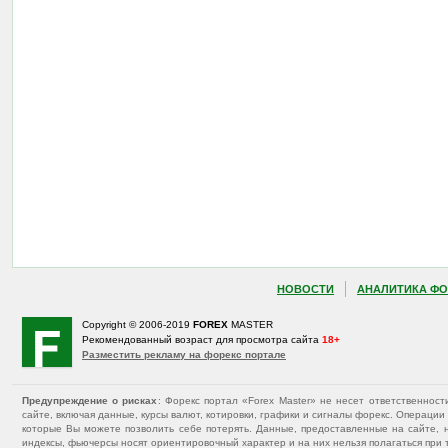
НОВОСТИ
АНАЛИТИКА ФО
Copyright © 2006-2019
FOREX
MASTER
Рекомендованный возраст для просмотра сайта
18+
Разместить рекламу на форекс портале
Предупреждение о рисках
: Форекс портал «Forex Master» не несет ответственнос
сайте, включая данные, курсы валют, котировки, графики и сигналы форекс. Операц
которые Вы можете позволить себе потерять. Данные, предоставленные на сайте, 
индексы, фьючерсы носят ориентировочный характер и на них нельзя полагаться при 