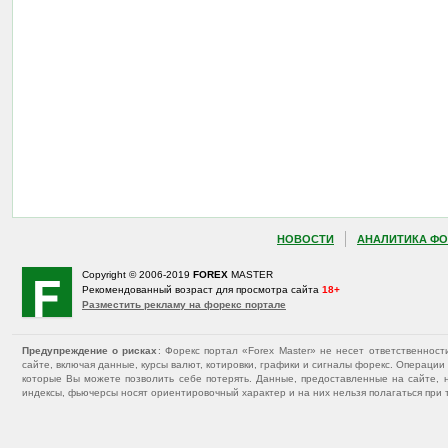
НОВОСТИ
АНАЛИТИКА ФО
Copyright © 2006-2019
FOREX
MASTER
Рекомендованный возраст для просмотра сайта
18+
Разместить рекламу на форекс портале
Предупреждение о рисках
: Форекс портал «Forex Master» не несет ответственнос
сайте, включая данные, курсы валют, котировки, графики и сигналы форекс. Операц
которые Вы можете позволить себе потерять. Данные, предоставленные на сайте, 
индексы, фьючерсы носят ориентировочный характер и на них нельзя полагаться при 