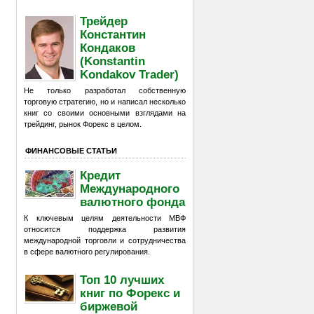
Трейдер
Константин
Кондаков
(Konstantin
Kondakov Trader)
Не только разработал собственную
торговую стратегию, но и написал несколько
книг со своими основными взглядами на
трейдинг, рынок Форекс в целом.
ФИНАНСОВЫЕ СТАТЬИ
Кредит
Международного
валютного фонда
К ключевым целям деятельности МВФ
относится поддержка развития
международной торговли и сотрудничества
в сфере валютного регулирования.
Топ 10 лучших
книг по Форекс и
биржевой