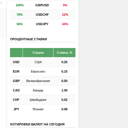
ro
100%
GBPUSD
0%
78%
USDCHF
22%
56%
USDJPY
44%
ПРОЦЕНТНЫЕ СТАВКИ
Страна
Ставка, %
USD
США
0.25
EUR
Евросоюз
0.15
GBP
Великобритания
0.50
CAD
Канада
1.00
CHF
Швейцария
0.02
JPY
Япония
0.08
КОТИРОВКИ ВАЛЮТ НА СЕГОДНЯ