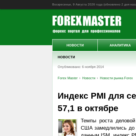
Воскресенье, 9 Августа 2026 года (обновлено
2 дня наз
НОВОСТИ
АНАЛИТИКА
НОВОСТИ
Опубликовано: 6 ноября 2014
Forex Master
Новости
Новости рынка Forex
Индекс PMI для с
57,1 в октябре
Темпы роста деловой
США замедлились до с
данным ISM, индекс PM