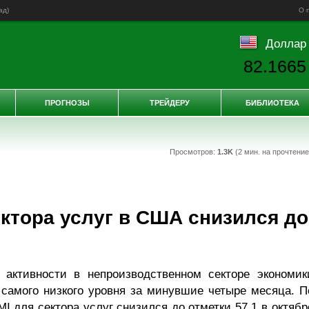
ад
)
О 
Доллар
82.1665
ПРОГНОЗЫ
ТРЕЙДЕРУ
БИБЛИОТЕКА
Просмотров:
1.3K
(2 мин. на прочтени
ектора услуг в США снизился до
 активности в непроизводственном секторе экономик
амого низкого уровня за минувшие четыре месяца. П
I для сектора услуг снизился до отметки 57,1 в октябр