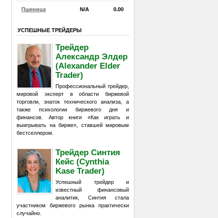
Пшеница
N/A
0.00
УСПЕШНЫЕ ТРЕЙДЕРЫ
Трейдер
Александр Элдер
(Alexander Elder
Trader)
Профессиональный трейдер,
мировой эксперт в области биржевой
торговли, знаток технического анализа, а
также психологии биржевого дня и
финансов. Автор книги «Как играть и
выигрывать на бирже», ставшей мировым
бестселлером.
Трейдер Синтия
Кейс (Cynthia
Kase Trader)
Успешный трейдер и
известный финансовый
аналитик, Синтия стала
участником биржевого рынка практически
случайно.