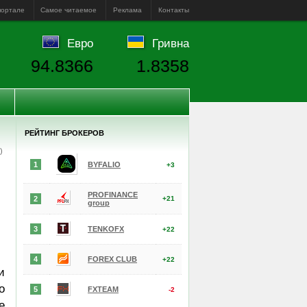
портале
Самое читаемое
Реклама
Контакты
Евро
Гривна
94.8366
1.8358
РЕЙТИНГ БРОКЕРОВ
е)
1
BYFALIO
+3
PROFINANCE
2
+21
group
3
TENKOFX
+22
4
FOREX CLUB
+22
и
о
5
FXTEAM
-2
е