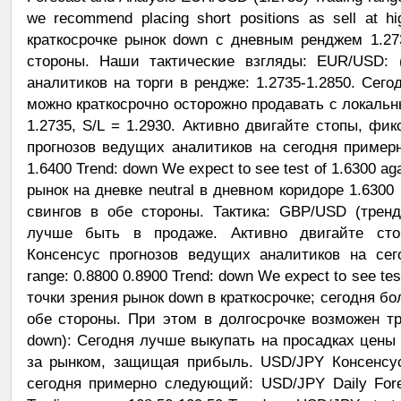
we recommend placing short positions as sell at 
краткосрочке рынок down с дневным ренджем 1.27
стороны. Наши тактические взгляды: EUR/USD: (
аналитиков на торги в рендже: 1.2735-1.2850. Сег
можно краткосрочно осторожно продавать с локальны
1.2735, S/L = 1.2930. Активно двигайте стопы, ф
прогнозов ведущих аналитиков на сегодня примерн
1.6400 Trend: down We expect to see test of 1.6300 a
рынок на дневке neutral в дневном коридоре 1.6300
свингов в обе стороны. Тактика: GBP/USD (тренд
лучше быть в продаже. Активно двигайте ст
Консенсус прогнозов ведущих аналитиков на сег
range: 0.8800 0.8900 Trend: down We expect to see tes
точки зрения рынок down в краткосрочке; сегодня б
обе стороны. При этом в долгосрочке возможен т
down): Сегодня лучше выкупать на просадках цены 
за рынком, защищая прибыль. USD/JPY Консенсус
сегодня примерно следующий: USD/JPY Daily Fore