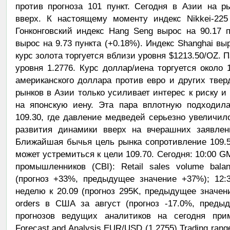
против прогноза 101 пункт. Сегодня в Азии на 
вверх. К настоящему моменту индекс Nikkei-225 
Гонконговский индекс Hang Seng вырос на 90.17 
вырос на 9.73 пункта (+0.18%). Индекс Shanghai вы
курс золота торгуется вблизи уровня $1213.50/OZ. 
уровня 1.2776. Курс доллар/иена торгуется около 
американского доллара против евро и других тве
рынков в Азии только усиливает интерес к риску и
на японскую иену. Эта пара вплотную подходила
109.30, где давление медведей серьезно увеличил
развития динамики вверх на вчерашних заявлен
Ближайшая бычья цель рынка сопротивление 109.5
может устремиться к цели 109.70. Сегодня: 10:00 
промышленников (CBI): Retail sales volume bal
(прогноз +33%, предыдущее значение +37%); 12:
неделю к 20.09 (прогноз 295K, предыдущее значени
orders в США за август (прогноз -17.0%, преды
прогнозов ведущих аналитиков на сегодня пр
Forecast and Analysis EUR/USD (1.2755) Trading range