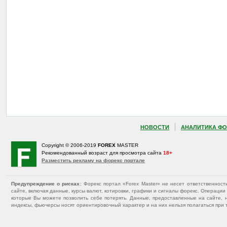
НОВОСТИ
АНАЛИТИКА ФО
Copyright © 2006-2019
FOREX
MASTER
Рекомендованный возраст для просмотра сайта
18+
Разместить рекламу на форекс портале
Предупреждение о рисках
: Форекс портал «Forex Master» не несет ответственнос
сайте, включая данные, курсы валют, котировки, графики и сигналы форекс. Операц
которые Вы можете позволить себе потерять. Данные, предоставленные на сайте, 
индексы, фьючерсы носят ориентировочный характер и на них нельзя полагаться при 