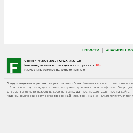
НОВОСТИ
АНАЛИТИКА ФО
Copyright © 2006-2019
FOREX
MASTER
Рекомендованный возраст для просмотра сайта
18+
Разместить рекламу на форекс портале
Предупреждение о рисках
: Форекс портал «Forex Master» не несет ответственнос
сайте, включая данные, курсы валют, котировки, графики и сигналы форекс. Операц
которые Вы можете позволить себе потерять. Данные, предоставленные на сайте, 
индексы, фьючерсы носят ориентировочный характер и на них нельзя полагаться при 