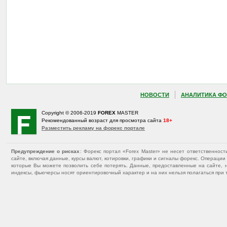
НОВОСТИ
АНАЛИТИКА ФО
Copyright © 2006-2019
FOREX
MASTER
Рекомендованный возраст для просмотра сайта
18+
Разместить рекламу на форекс портале
Предупреждение о рисках
: Форекс портал «Forex Master» не несет ответственнос
сайте, включая данные, курсы валют, котировки, графики и сигналы форекс. Операц
которые Вы можете позволить себе потерять. Данные, предоставленные на сайте, 
индексы, фьючерсы носят ориентировочный характер и на них нельзя полагаться при 