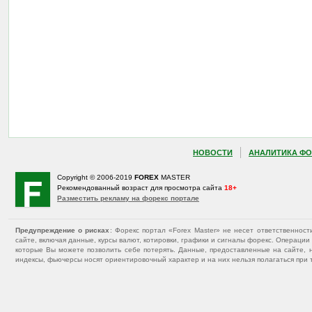
НОВОСТИ
АНАЛИТИКА ФО
Copyright © 2006-2019
FOREX
MASTER
Рекомендованный возраст для просмотра сайта
18+
Разместить рекламу на форекс портале
Предупреждение о рисках
: Форекс портал «Forex Master» не несет ответственнос
сайте, включая данные, курсы валют, котировки, графики и сигналы форекс. Операц
которые Вы можете позволить себе потерять. Данные, предоставленные на сайте, 
индексы, фьючерсы носят ориентировочный характер и на них нельзя полагаться при 