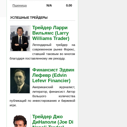
Пшеница
N/A
0.00
УСПЕШНЫЕ ТРЕЙДЕРЫ
Трейдер Ларри
Вильямс (Larry
Williams Trader)
Легендарный трейдер на
современном рынке Форекс,
ставший таковым во многом
благодаря поставленному им рекорду.
Финансист Эдвин
Лефевр (Edvin
Lefevr Financier)
Американский журналист,
литератор, финансист. Автор
большого количества
публикаций по инвестированию и биржевой
игре.
Трейдер Джо
ДиНаполи (Joe Di