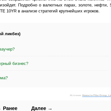
зойдет. Подробно о валютных парах, золоте, нефти, 
E 10YR в анализе стратегий крупнейших игроков.
й ликбез)
ваучер?
чурный бизнес?
рма?
Источник:
Новости Fibo Group, Lt
 Ранее
Далее →