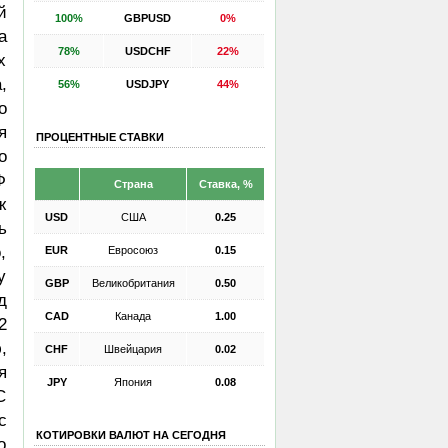
й
100%
GBPUSD
0%
а
78%
USDCHF
22%
х
,
56%
USDJPY
44%
о
я
ПРОЦЕНТНЫЕ СТАВКИ
о
Ф
Страна
Ставка, %
ж
USD
США
0.25
ь
,
EUR
Евросоюз
0.15
у
GBP
Великобритания
0.50
д
CAD
Канада
1.00
2
,
CHF
Швейцария
0.02
я
JPY
Япония
0.08
С
с
КОТИРОВКИ ВАЛЮТ НА СЕГОДНЯ
о