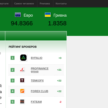
портале
Самое читаемое
Реклама
Контакты
Евро
Гривна
94.8366
1.8358
РЕЙТИНГ БРОКЕРОВ
е)
1
BYFALIO
+3
PROFINANCE
2
+21
group
3
TENKOFX
+22
й
а
4
FOREX CLUB
+22
е
5
FXTEAM
-2
-