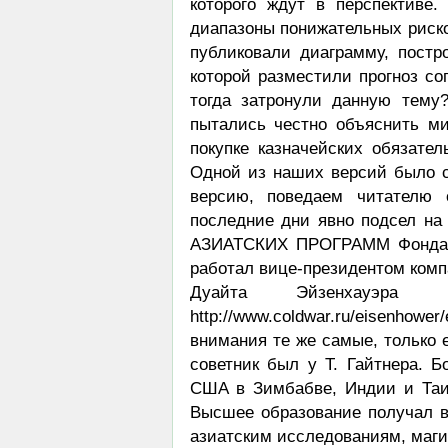
которого ждут в перспективе
диапазоны понижательных риско
публиковали диаграмму, пос
которой разместили прогноз с
тогда затронули данную тем
пытались честно объяснить м
покупке казначейских обязате
Одной из наших версий было с
версию, поведаем читателю 
последние дни явно подсел на 
АЗИАТСКИХ ПРОГРАММ Фонда Ф
работал вице-президентом комп
Дуайта Эйзенхауэра 
http://www.coldwar.ru/eisenhowe
внимания те же самые, только 
советник был у Т. Гайтнера. Б
США в Зимбабве, Индии и Таи
Высшее образование получал в
азиатским исследованиям, маги