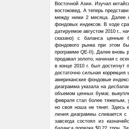
Восточной Азии. Изучал китайс
востоковед. А теперь представ
между ними 2 месяца. Далее 
фондовых индексов. В ходе сра
датируемое августом 2010 г., н
сказано) с баланса ценные б
фондового рынка при этом бы
программе QE-II). Далее вновь 
продавал золото, начиная с осе
в конце 2010 г. был достигнут
достаточно сильная коррекция ц
американские фондовые индексы
диаграмма указала на дисбалан
объемом ценных бумаг, выкупле
февраля стал более тяжелым, у
но своя ноша не тянет. Здесь
линия диаграммы сливается с с
завсегда состоял из казначе
баланса порядка $0,22 трлн. З