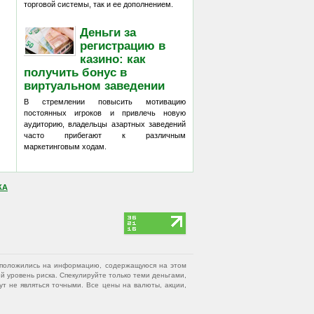
торговой системы, так и ее дополнением.
Деньги за
регистрацию в
казино: как
получить бонус в
виртуальном заведении
В стремлении повысить мотивацию
постоянных игроков и привлечь новую
аудиторию, владельцы азартных заведений
часто прибегают к различным
маркетинговым ходам.
КА
вы положились на информацию, содержащуюся на этом
 уровень риска. Спекулируйте только теми деньгами,
т не являться точными. Все цены на валюты, акции,