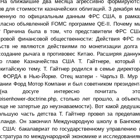
. На ближайшие два месяца агрессивно формируютс
в для стоимости казначейских облигаций. 3 декабря м
троенную по официальным данным ФРС США, в рамка
огласно объявленной FOMC программе QE-II. Почему м
у? Причина была в том, что представители ФРС СШ
ировой финансовой общественности: Действия ФРС п
льств не являются действиями по монетизации долга 
оздание рычага в противовес Китаю. Расширяя данну
о главе Казначейства США Т. Гайтнере, который 
китайскую тему. Т. Гайтнер родился в семье директор
ОРДА в Нью-Йорке. Отец матери - Чарльз В. Мур 
ании Форд Мотор Компани и был советником президент
(на досуге интересно почитать это
r/eisenhower-doctrine.php, столько лет прошло, а объект
еще не затертые до неузнаваемости). Вот какой дедушк
ольшую часть детства Т. Гайтнер провел за пределам
ланде. Он закончил Международную школу в Бангкоке
 США: бакалавриат по государственному управлению 
стратура по международной экономике и исследования