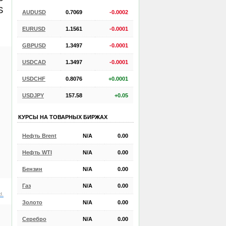
S
AUDUSD
0.7069
-0.0002
EURUSD
1.1561
-0.0001
GBPUSD
1.3497
-0.0001
USDCAD
1.3497
-0.0001
USDCHF
0.8076
+0.0001
USDJPY
157.58
+0.05
КУРСЫ НА ТОВАРНЫХ БИРЖАХ
Нефть Brent
N/A
0.00
Нефть WTI
N/A
0.00
Бензин
N/A
0.00
Газ
N/A
0.00
d.
Золото
N/A
0.00
Серебро
N/A
0.00