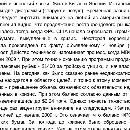
кий и японский языки. Жил в Китае и Японии. Истинны
им две диаграммы (старую и новую). Временная разниц
следует обратить внимание на любой из американски
внения видно, что продолжение роста фондового рынка
ачалось тогда, когда ФРС США начала сбрасывать (громк
умаги, выкупленные в кризис. Некоторая коррекци
ла произведена по факту, объявленному 4 ноября (
рост. Действо технически напоминает процесс, когда МВ
ни 2009 г. При этом точно к окончанию программы прода
 плановый рубеж - $1400 за тройскую унцию, и началас
ены. На сегодня, как было сказано ранее неоднократно
 находятся в областях целей, и точно к этому момент
с - превышение объема казначейских обязательств на
нных в кризис. При этом баланс согласно данным от 
величившись до $2,24 трлн. Однако тяжесть тяжестью
 еще раз акцентируем внимание на следующем. Желта
иней до начала 2009 г. Это означает, что баланс ФР
йских бумаг. За полгода до кризиса было сброшено 
атем свершился кризис. Уже на этом этапе понятно, чт