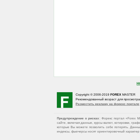
Н
Copyright © 2006-2019
FOREX
MASTER
Рекомендованный возраст для просмотр
Разместить рекламу на форекс портале
Предупреждение о рисках
: Форекс портал «Forex 
сайте, включая данные, курсы валют, котировки, гр
которые Вы можете позволить себе потерять. Данны
индексы, фьючерсы носят ориентировочный характер и