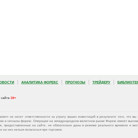
ОВОСТИ
АНАЛИТИКА ФОРЕКС
ПРОГНОЗЫ
ТРЕЙДЕРУ
БИБЛИОТЕ
а сайта
18+
Master» не несет ответственности за утрату ваших инвестиций в результате того, что 
афики и сигналы форекс. Операции на международном валютном рынке Форекс имеют высокий
е, предоставленные на сайте, не обязательно даны в режиме реального времени и могу
 на них нельзя полагаться при торговле.