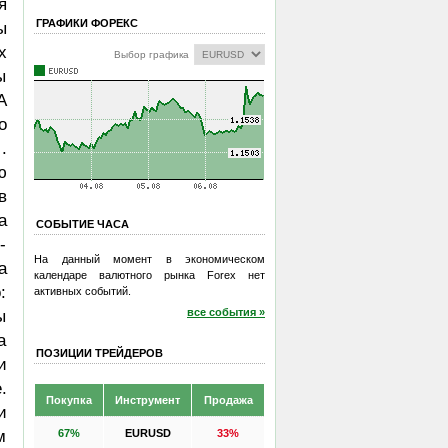
я
ГРАФИКИ ФОРЕКС
ы
х
Выбор графика
ы
А
о
.
ю
в
а
СОБЫТИЕ ЧАСА
-
На данный момент в экономическом
а
календаре валютного рынка Forex нет
:
активных событий.
все события »
ы
а
ПОЗИЦИИ ТРЕЙДЕРОВ
и
.
Покупка
Инструмент
Продажа
и
67%
EURUSD
33%
м