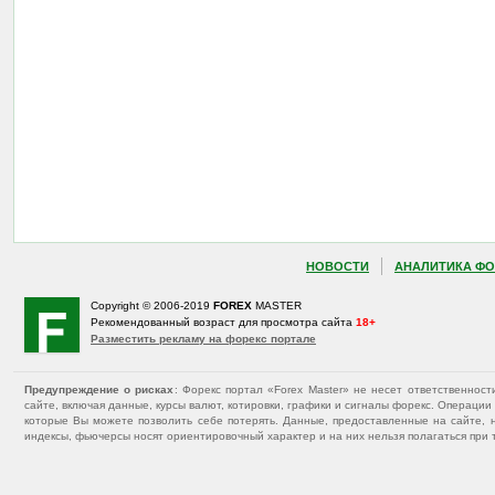
НОВОСТИ
АНАЛИТИКА ФО
Copyright © 2006-2019
FOREX
MASTER
Рекомендованный возраст для просмотра сайта
18+
Разместить рекламу на форекс портале
Предупреждение о рисках
: Форекс портал «Forex Master» не несет ответственнос
сайте, включая данные, курсы валют, котировки, графики и сигналы форекс. Операц
которые Вы можете позволить себе потерять. Данные, предоставленные на сайте, 
индексы, фьючерсы носят ориентировочный характер и на них нельзя полагаться при 