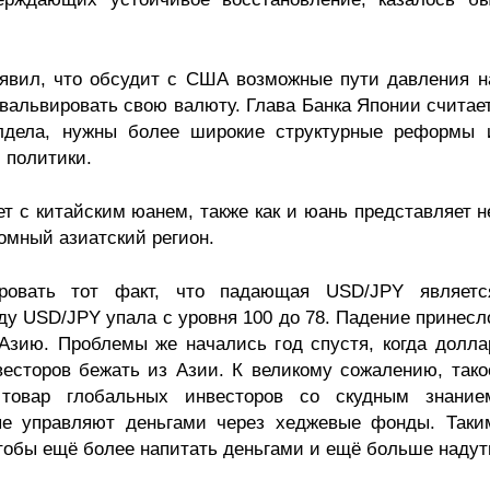
аявил, что обсудит с США возможные пути давления н
вальвировать свою валюту. Глава Банка Японии считает
лдела, нужны более широкие структурные реформы 
 политики.
ет с китайским юанем, также как и юань представляет н
ромный азиатский регион.
ировать тот факт, что падающая USD/JPY являетс
ду USD/JPY упала с уровня 100 до 78. Падение принесл
 Азию. Проблемы же начались год спустя, когда долла
есторов бежать из Азии. К великому сожалению, тако
товар глобальных инвесторов со скудным знание
ые управляют деньгами через хеджевые фонды. Таки
чтобы ещё более напитать деньгами и ещё больше надут