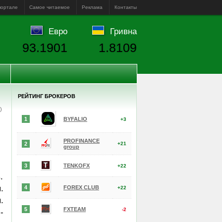
портале
Самое читаемое
Реклама
Контакты
Евро
Гривна
93.1901
1.8109
РЕЙТИНГ БРОКЕРОВ
е)
1
BYFALIO
+3
PROFINANCE
2
+21
group
3
TENKOFX
+22
.
.
4
FOREX CLUB
+22
.
5
FXTEAM
-2
-