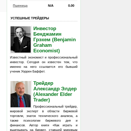
Пшеница
N/A
0.00
УСПЕШНЫЕ ТРЕЙДЕРЫ
Инвестор
Бенджамин
Грэхем (Benjamin
Graham
Economist)
Известный экономист и профессиональный
инвестор. Сегодня он известен тем, что
именно на него ссылается его бывший
ученик Уоррен Баффет.
Трейдер
Александр Элдер
(Alexander Elder
Trader)
Профессиональный трейдер,
мировой эксперт в области биржевой
торговли, знаток технического анализа, а
также психологии биржевого дня и
финансов. Автор книги «Как играть и
выигрывать на бирже», ставшей мировым