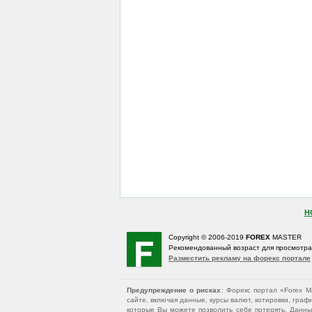
Н
Copyright © 2006-2019
FOREX
MASTER
Рекомендованный возраст для просмотр
Разместить рекламу на форекс портале
Предупреждение о рисках
: Форекс портал «Forex 
сайте, включая данные, курсы валют, котировки, гр
которые Вы можете позволить себе потерять. Данны