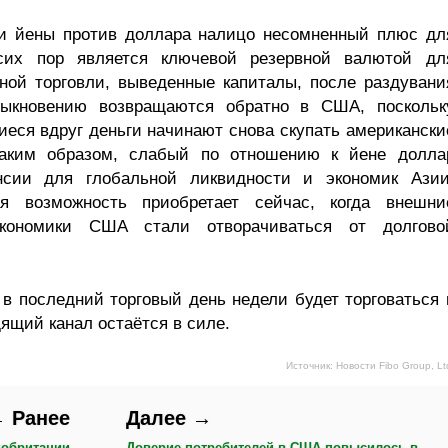
ии йены против доллара налицо несомненный плюс дл
их пор является ключевой резервной валютой дл
ной торговли, выведенные капиталы, после раздувани
быкновению возвращаются обратно в США, поскольк
еся вдруг деньги начинают снова скупать американски
 Таким образом, слабый по отношению к йене долла
нсии для глобальной ликвидности и экономик Азии
ая возможность приобретает сейчас, когда внешни
экономики США стали отворачиваться от долгово
в последний торговый день недели будет торговаться 
дящий канал остаётся в силе.
Источник: Новости Fibo Group, Lt
 Ранее
Далее →
кобритании
Доверие потребителей в США повысилось в