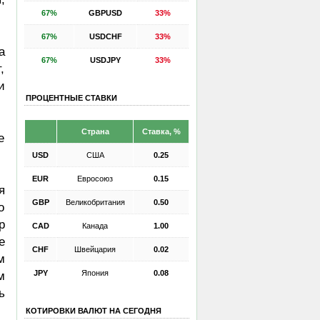
67%
GBPUSD
33%
67%
USDCHF
33%
а
67%
USDJPY
33%
,
и
ПРОЦЕНТНЫЕ СТАВКИ
Страна
Ставка, %
е
USD
США
0.25
EUR
Евросоюз
0.15
я
GBP
Великобритания
0.50
о
р
CAD
Канада
1.00
е
CHF
Швейцария
0.02
м
JPY
Япония
0.08
м
ь
КОТИРОВКИ ВАЛЮТ НА СЕГОДНЯ