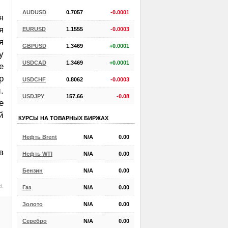
AUDUSD
0.7057
-0.0001
я
я
EURUSD
1.1555
-0.0003
я
GBPUSD
1.3469
+0.0001
у
USDCAD
1.3469
+0.0001
е
р
USDCHF
0.8062
-0.0003
.
USDJPY
157.66
-0.08
е
й
КУРСЫ НА ТОВАРНЫХ БИРЖАХ
Нефть Brent
N/A
0.00
в
Нефть WTI
N/A
0.00
Бензин
N/A
0.00
d.
Газ
N/A
0.00
Золото
N/A
0.00
Серебро
N/A
0.00