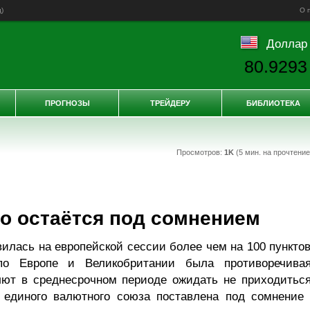
д
)
О 
Доллар
80.9293
ПРОГНОЗЫ
ТРЕЙДЕРУ
БИБЛИОТЕКА
Просмотров:
1K
(5 мин. на прочтени
о остаётся под сомнением
илась на европейской сессии более чем на 100 пунктов
по Европе и Великобритании была противоречивая
ют в среднесрочном периоде ожидать не приходиться
 единого валютного союза поставлена под сомнение 