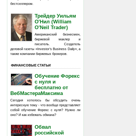
бестселлером.
Трейдер Уильям
О'Нил (William
O'Neil Trader)
Американский бизнесмен,
биржевой маклер и
писатель. Создатель
деловой газеты «Investor’s Business Daily», а
также компании биржевых брокеров.
ФИНАНСОВЫЕ СТАТЬИ
Обучение Форекс
с нуля и
бесплатно от
ВебМастераМаксима
Сегодня хотелось бы обсудить очень
интересную тему - что вообще представляет
собой обучение Форекс с нуля? Нужно ли
оно? И как избежать обмана?
Обвал
российской