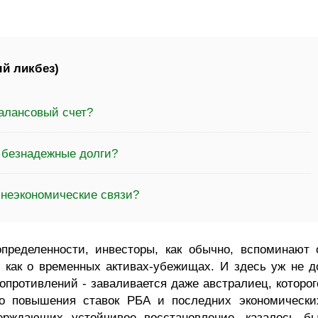
й ликбез)
балансовый счет?
а безнадежные долги?
шнеэкономические связи?
пределенности, инвесторы, как обычно, вспоминают 
 как о временных активах-убежищах. И здесь уж не д
опротивлений - заваливается даже австралиец, которог
го повышения ставок РБА и последних экономически
верждающих устойчивое восстановление, казалось бы