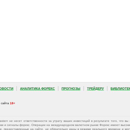
ОВОСТИ
АНАЛИТИКА ФОРЕКС
ПРОГНОЗЫ
ТРЕЙДЕРУ
БИБЛИОТЕ
а сайта
18+
Master» не несет ответственности за утрату ваших инвестиций в результате того, что 
афики и сигналы форекс. Операции на международном валютном рынке Форекс имеют высокий
е, предоставленные на сайте, не обязательно даны в режиме реального времени и могу