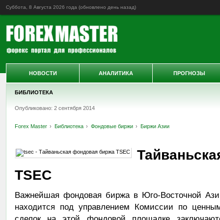
Суббота, 8 Августа 2026 года (обновлено
день назад
)
НОВОСТИ
АНАЛИТИКА
ПРОГНОЗЫ
БИБЛИОТЕКА
Опубликовано: 2 сентября 2014
Forex Master
Библиотека
Фондовые биржи
Биржи Азии
Тайваньска
TSEC
Важнейшая фондовая биржа в Юго-Восточной Азии
находится под управлением Комиссии по ценны
сделок на этой фондовой площадке заключаю