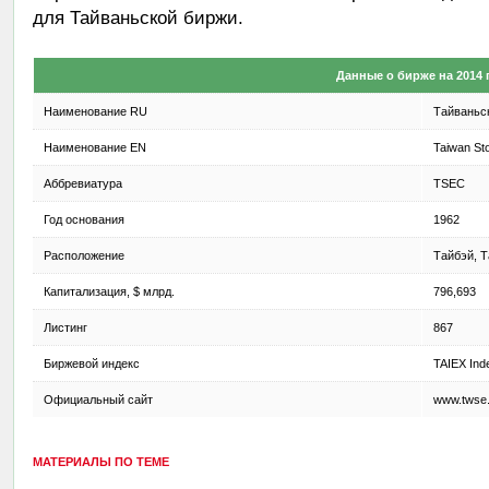
для Тайваньской биржи.
Данные о бирже на 2014 
Наименование RU
Тайваньс
Наименование EN
Taiwan St
Аббревиатура
TSEC
Год основания
1962
Расположение
Тайбэй, 
Капитализация, $ млрд.
796,693
Листинг
867
Биржевой индекс
TAIEX Ind
Официальный сайт
www.twse
МАТЕРИАЛЫ ПО ТЕМЕ