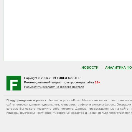
НОВОСТИ
АНАЛИТИКА ФО
Copyright © 2006-2019
FOREX
MASTER
Рекомендованный возраст для просмотра сайта
18+
Разместить рекламу на форекс портале
Предупреждение о рисках
: Форекс портал «Forex Master» не несет ответственнос
сайте, включая данные, курсы валют, котировки, графики и сигналы форекс. Операц
которые Вы можете позволить себе потерять. Данные, предоставленные на сайте, 
индексы, фьючерсы носят ориентировочный характер и на них нельзя полагаться при 