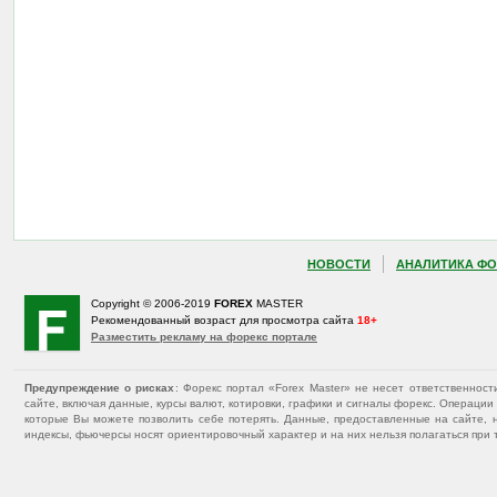
НОВОСТИ
АНАЛИТИКА ФО
Copyright © 2006-2019
FOREX
MASTER
Рекомендованный возраст для просмотра сайта
18+
Разместить рекламу на форекс портале
Предупреждение о рисках
: Форекс портал «Forex Master» не несет ответственнос
сайте, включая данные, курсы валют, котировки, графики и сигналы форекс. Операц
которые Вы можете позволить себе потерять. Данные, предоставленные на сайте, 
индексы, фьючерсы носят ориентировочный характер и на них нельзя полагаться при 