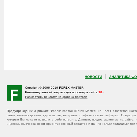
НОВОСТИ
АНАЛИТИКА ФО
Copyright © 2006-2019
FOREX
MASTER
Рекомендованный возраст для просмотра сайта
18+
Разместить рекламу на форекс портале
Предупреждение о рисках
: Форекс портал «Forex Master» не несет ответственнос
сайте, включая данные, курсы валют, котировки, графики и сигналы форекс. Операц
которые Вы можете позволить себе потерять. Данные, предоставленные на сайте, 
индексы, фьючерсы носят ориентировочный характер и на них нельзя полагаться при 