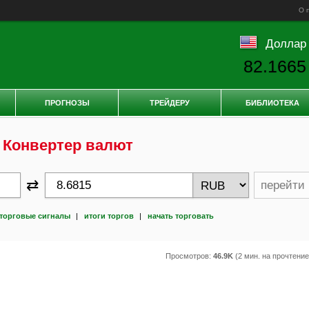
О 
Доллар
82.1665
ПРОГНОЗЫ
ТРЕЙДЕРУ
БИБЛИОТЕКА
Конвертер валют
⇄
перейти
торговые сигналы
|
итоги торгов
|
начать торговать
Просмотров:
46.9K
(2 мин. на прочтени