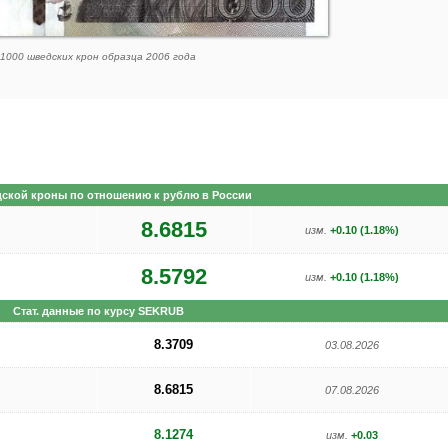
1000 шведских крон образца 2006 года
ю
дской кроны по отношению к рублю в России
8.6815
изм.
+0.10 (1.18%)
8.5792
изм.
+0.10 (1.18%)
Стат. данные по курсу SEKRUB
8.3709
03.08.2026
8.6815
07.08.2026
8.1274
изм.
+0.03