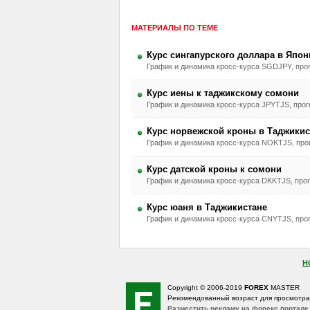
МАТЕРИАЛЫ ПО ТЕМЕ
Курс сингапурского доллара в Япон
График и динамика кросс-курса SGDJPY, прог
Курс иены к таджикскому сомони
График и динамика кросс-курса JPYTJS, прогн
Курс норвежской кроны в Таджикис
График и динамика кросс-курса NOKTJS, прог
Курс датской кроны к сомони
График и динамика кросс-курса DKKTJS, прог
Курс юаня в Таджикистане
График и динамика кросс-курса CNYTJS, прог
Н
Copyright © 2006-2019
FOREX
MASTER
Рекомендованный возраст для просмотр
Разместить рекламу на форекс портале