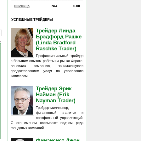
Пшеница
N/A
0.00
УСПЕШНЫЕ ТРЕЙДЕРЫ
Трейдер Линда
Брэдфорд Рашке
(Linda Bradford
Raschke Trader)
Профессиональный трейдер
с большим опытом работы на рынке Форекс,
основала компанию, занимающуюся
предоставлением услуг по управлению
капиталом.
Трейдер Эрик
Найман (Erik
Nayman Trader)
Трейдер-миллионер,
финансовый аналитик и
портфельный управляющий.
С его именем связывают подъем ряда
фондовых компаний.
Финансист Джон