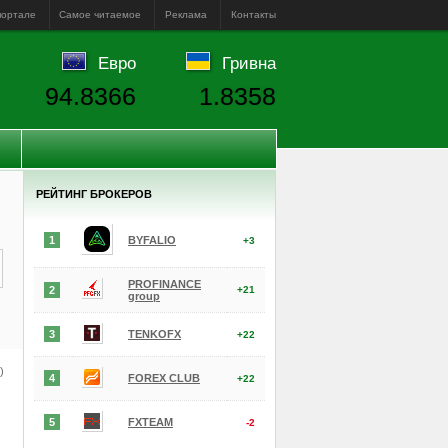
портале
Самое читаемое
Реклама
Контакты
Евро
Гривна
94.8366
1.8358
РЕЙТИНГ БРОКЕРОВ
1
BYFALIO
+3
PROFINANCE
2
+21
group
3
TENKOFX
+22
е)
4
FOREX CLUB
+22
5
FXTEAM
-2