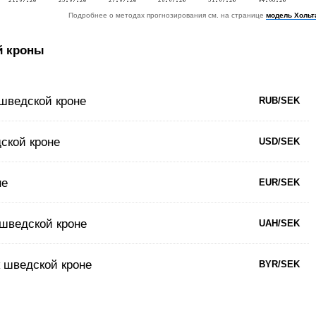
Подробнее о методах прогнозирования см. на странице
модель Хольт
й кроны
 шведской кроне
RUB/SEK
ской кроне
USD/SEK
не
EUR/SEK
 шведской кроне
UAH/SEK
к шведской кроне
BYR/SEK