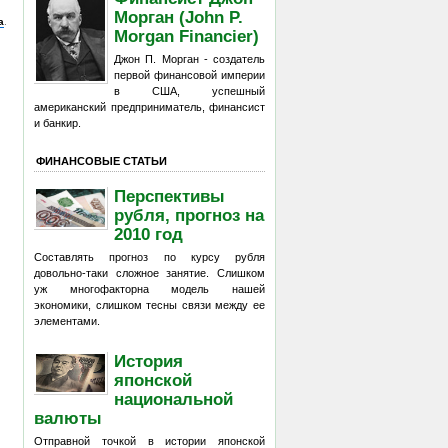
Морган (John P.
а
.
Morgan Financier)
Джон П. Морган - создатель
первой финансовой империи
в США, успешный
американский предприниматель, финансист
и банкир.
ФИНАНСОВЫЕ СТАТЬИ
Перспективы
рубля, прогноз на
2010 год
Составлять прогноз по курсу рубля
довольно-таки сложное занятие. Слишком
уж многофакторна модель нашей
экономики, слишком тесны связи между ее
элементами.
История
японской
национальной
валюты
Отправной точкой в истории японской