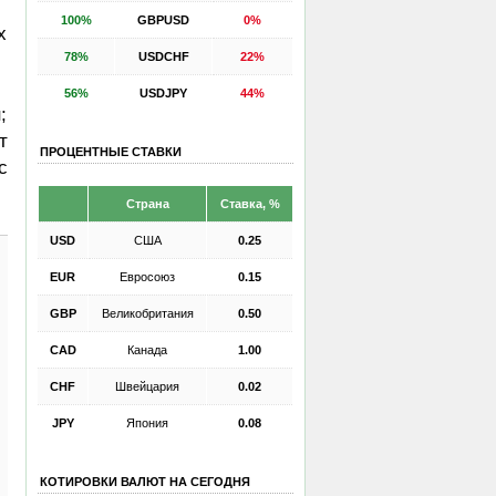
100%
GBPUSD
0%
х
78%
USDCHF
22%
56%
USDJPY
44%
;
т
ПРОЦЕНТНЫЕ СТАВКИ
с
Страна
Ставка, %
USD
США
0.25
EUR
Евросоюз
0.15
GBP
Великобритания
0.50
CAD
Канада
1.00
CHF
Швейцария
0.02
JPY
Япония
0.08
КОТИРОВКИ ВАЛЮТ НА СЕГОДНЯ