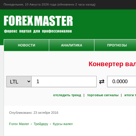
Понедельник, 10 Августа 2026 года (обновлено
2 часа назад
)
НОВОСТИ
АНАЛИТИКА
ПРОГНОЗЫ
Конвертер ва
⇄
отследить тренд
|
торговые сигналы
|
итоги 
Опубликовано: 23 октября 2016
Forex Master
Трейдеру
Курсы валют