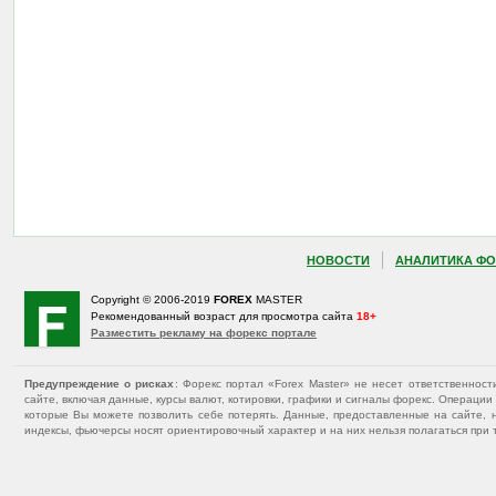
НОВОСТИ
АНАЛИТИКА ФО
Copyright © 2006-2019
FOREX
MASTER
Рекомендованный возраст для просмотра сайта
18+
Разместить рекламу на форекс портале
Предупреждение о рисках
: Форекс портал «Forex Master» не несет ответственнос
сайте, включая данные, курсы валют, котировки, графики и сигналы форекс. Операц
которые Вы можете позволить себе потерять. Данные, предоставленные на сайте, 
индексы, фьючерсы носят ориентировочный характер и на них нельзя полагаться при 