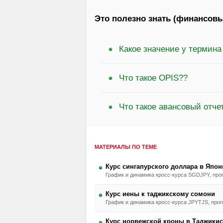
Это полезно знать (финансовы
Какое значение у термина
Что такое OPIS??
Что такое авансовый отче
МАТЕРИАЛЫ ПО ТЕМЕ
Курс сингапурского доллара в Япон
График и динамика кросс-курса SGDJPY, прог
Курс иены к таджикскому сомони
График и динамика кросс-курса JPYTJS, прогн
Курс норвежской кроны в Таджикис