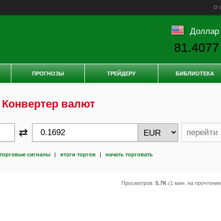
О 
Доллар
81.4077
ПРОГНОЗЫ
ТРЕЙДЕРУ
БИБЛИОТЕКА
Конвертер валют
⇄
перейти
торговые сигналы
|
итоги торгов
|
начать торговать
Просмотров:
5.7K
(1 мин. на прочтени