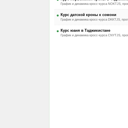
График и динамика кросс-курса NOKTJS, прог
Курс датской кроны к сомони
График и динамика кросс-курса DKKTJS, прог
Курс юаня в Таджикистане
График и динамика кросс-курса CNYTJS, прог