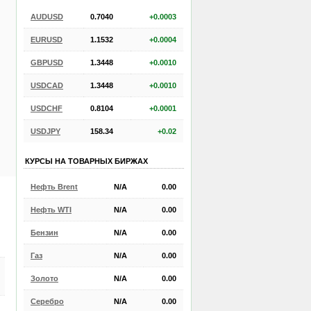
AUDUSD
0.7040
+0.0003
EURUSD
1.1532
+0.0004
GBPUSD
1.3448
+0.0010
USDCAD
1.3448
+0.0010
USDCHF
0.8104
+0.0001
USDJPY
158.34
+0.02
КУРСЫ НА ТОВАРНЫХ БИРЖАХ
Нефть Brent
N/A
0.00
Нефть WTI
N/A
0.00
Бензин
N/A
0.00
Газ
N/A
0.00
Золото
N/A
0.00
Серебро
N/A
0.00