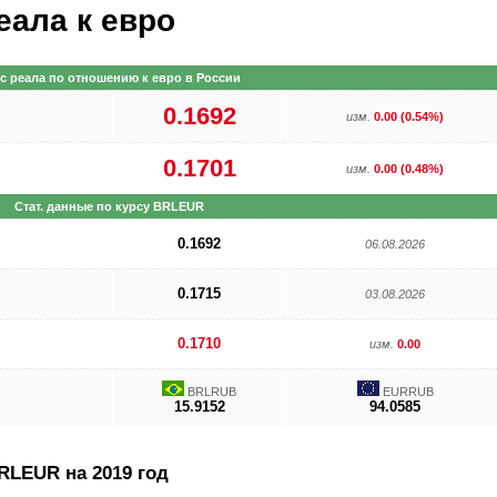
еала к евро
с реала по отношению к евро в России
0.1692
изм.
0.00 (0.54%)
0.1701
изм.
0.00 (0.48%)
Стат. данные по курсу BRLEUR
0.1692
06.08.2026
0.1715
03.08.2026
0.1710
изм.
0.00
BRLRUB
EURRUB
15.9152
94.0585
RLEUR на 2019 год