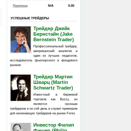
Пшеница
N/A
0.00
УСПЕШНЫЕ ТРЕЙДЕРЫ
Трейдер Джейк
Бернстайн (Jake
Bernstein Trader)
Профессиональный трейдер,
американский аналитик и
один из лучших педагогов,
исследователь фьючерсного и фондового
рынков.
Трейдер Мартин
Шварц (Martin
Schwartz Trader)
Известный в биржевой
торговле как Buzzy, он
является грозным
трейдером и по сей день и служит примером
для начинающих трейдеров на рынке Forex.
Инвестор Филип
Фишер (Philip