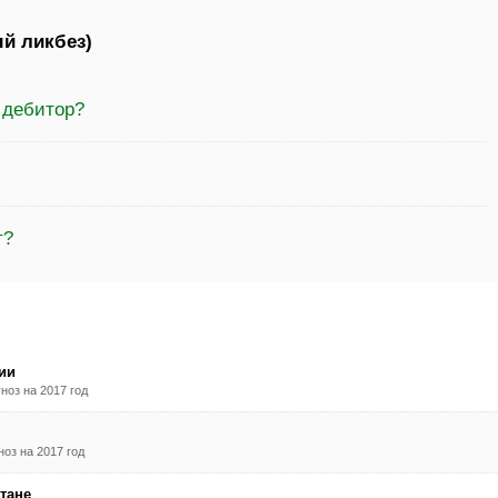
й ликбез)
 дебитор?
т?
ии
ноз на 2017 год
оз на 2017 год
тане