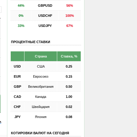
44%
GBPUSD
56%
0%
USDCHF
100%
33%
USDJPY
67%
ПРОЦЕНТНЫЕ СТАВКИ
Страна
Ставка, %
USD
США
0.25
EUR
Евросоюз
0.15
GBP
Великобритания
0.50
CAD
Канада
1.00
CHF
Швейцария
0.02
JPY
Япония
0.08
а
.
КОТИРОВКИ ВАЛЮТ НА СЕГОДНЯ