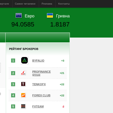
портале
Самое читаемое
Реклама
Контакты
Евро
Гривна
94.0585
1.8187
РЕЙТИНГ БРОКЕРОВ
1
BYFALIO
+3
PROFINANCE
2
+21
group
3
TENKOFX
+22
е)
4
FOREX CLUB
+22
5
FXTEAM
-2