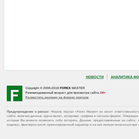
НОВОСТИ
АНАЛИТИКА ФО
Copyright © 2006-2019
FOREX
MASTER
Рекомендованный возраст для просмотра сайта
18+
Разместить рекламу на форекс портале
Предупреждение о рисках
: Форекс портал «Forex Master» не несет ответственнос
сайте, включая данные, курсы валют, котировки, графики и сигналы форекс. Операц
которые Вы можете позволить себе потерять. Данные, предоставленные на сайте, 
индексы, фьючерсы носят ориентировочный характер и на них нельзя полагаться при 