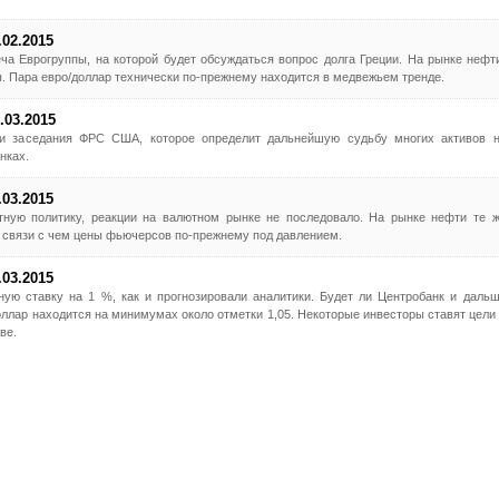
.02.2015
а Еврогруппы, на которой будет обсуждаться вопрос долга Греции. На рынке нефт
 Пара евро/доллар технически по-прежнему находится в медвежьем тренде.
.03.2015
ии заседания ФРС США, которое определит дальнейшую судьбу многих активов 
нках.
.03.2015
тную политику, реакции на валютном рынке не последовало. На рынке нефти те 
 связи с чем цены фьючерсов по-прежнему под давлением.
.03.2015
ую ставку на 1 %, как и прогнозировали аналитики. Будет ли Центробанк и даль
ллар находится на минимумах около отметки 1,05. Некоторые инвесторы ставят цели
ве.