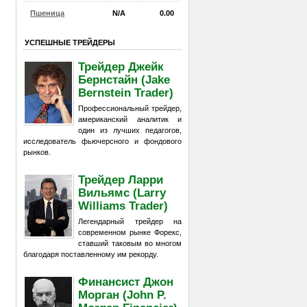
Пшеница
N/A
0.00
УСПЕШНЫЕ ТРЕЙДЕРЫ
Трейдер Джейк
Бернстайн (Jake
Bernstein Trader)
Профессиональный трейдер,
американский аналитик и
один из лучших педагогов,
исследователь фьючерсного и фондового
рынков.
Трейдер Ларри
Вильямс (Larry
Williams Trader)
Легендарный трейдер на
современном рынке Форекс,
ставший таковым во многом
благодаря поставленному им рекорду.
Финансист Джон
Морган (John P.