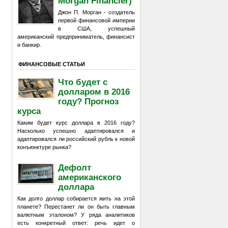
Morgan Financier)
Джон П. Морган - создатель
первой финансовой империи
в США, успешный
американский предприниматель, финансист
и банкир.
ФИНАНСОВЫЕ СТАТЬИ
Что будет с
долларом в 2016
году? Прогноз
курса
Каким будет курс доллара в 2016 году?
Насколько успешно адаптировался и
адаптировался ли российский рубль к новой
конъюнктуре рынка?
Дефолт
американского
доллара
Как долго доллар собирается жить на этой
планете? Перестанет ли он быть главным
валютным эталоном? У ряда аналитиков
есть конкретный ответ: речь идет о