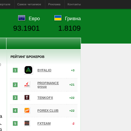
портале
Самое читаемое
Реклама
Контакты
Евро
Гривна
93.1901
1.8109
РЕЙТИНГ БРОКЕРОВ
е)
1
BYFALIO
+3
PROFINANCE
2
+21
group
3
TENKOFX
+22
4
FOREX CLUB
+22
а
.
5
FXTEAM
-2
й