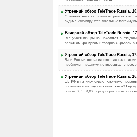
Утренний обзор TeleTrade Russia, 10
Основная тема на фондовых рынках - встреч
видимо, формируются локальные максимумы.
Вечерний обзор TeleTrade Russia, 17
Все участники рынка находятся в ожидан
валютном, фондовом и товарно-сырьевом ры
Утренний обзор TeleTrade Russia, 17
Банк Японии сохранил свою денежно-креди
проблемы - предложение превышает спрос, в
Утренний обзор TeleTrade Russia, 16
ЦБ РФ в пятницу снизил ключевую процентн
проводить политику снижения ставок? Евродо
районе 0,85 - 0,86 в среднесрочной перспекти