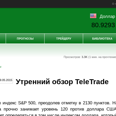
О 
Доллар
80.9293
ПРОГНОЗЫ
ТРЕЙДЕРУ
БИБЛИОТЕКА
Просмотров:
3.3K
(1 мин. на прочтени
ы
Утренний обзор TeleTrade
индекс S&P 500, преодолев отметку в 2130 пунктов. Н
а прочно занимает уровень 120 против доллара США
т определяться в том числе индексом доллара, которы