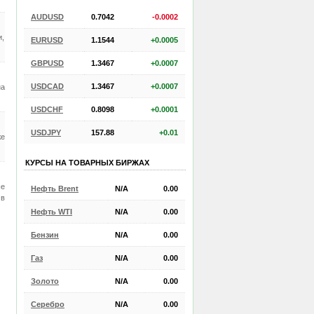
AUDUSD
0.7042
-0.0002
и,
EURUSD
1.1544
+0.0005
GBPUSD
1.3467
+0.0007
USDCAD
1.3467
+0.0007
на
USDCHF
0.8098
+0.0001
USDJPY
157.88
+0.01
же
КУРСЫ НА ТОВАРНЫХ БИРЖАХ
ше
Нефть Brent
N/A
0.00
 в
Нефть WTI
N/A
0.00
Бензин
N/A
0.00
Газ
N/A
0.00
Золото
N/A
0.00
Серебро
N/A
0.00