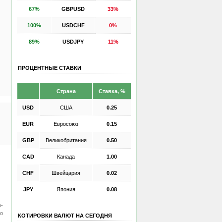
67%
GBPUSD
33%
100%
USDCHF
0%
89%
USDJPY
11%
ПРОЦЕНТНЫЕ СТАВКИ
Страна
Ставка, %
USD
США
0.25
EUR
Евросоюз
0.15
GBP
Великобритания
0.50
CAD
Канада
1.00
CHF
Швейцария
0.02
JPY
Япония
0.08
о-
ко
КОТИРОВКИ ВАЛЮТ НА СЕГОДНЯ