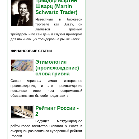
Трейдер Мартин
Шварц (Martin
Schwartz Trader)
Известный в биржевой
торговле как Buzzy, он
является грозным
трейдером и по сей день и служит примером
для начинающих трейдеров на рынке Forex.
ФИНАНСОВЫЕ СТАТЬИ
Этимология
(происхождение)
слова гривна
Слово «гривна» имеет интересное
происхождение, и это происхождение
несколько иное, чем современный
обыватель мог бы себе представить.
Рейтинг России -
2
Ведущее международное
рейтинговое агентство Standard & Poor's в
очередной раз понизило суверенный рейтинг
России.