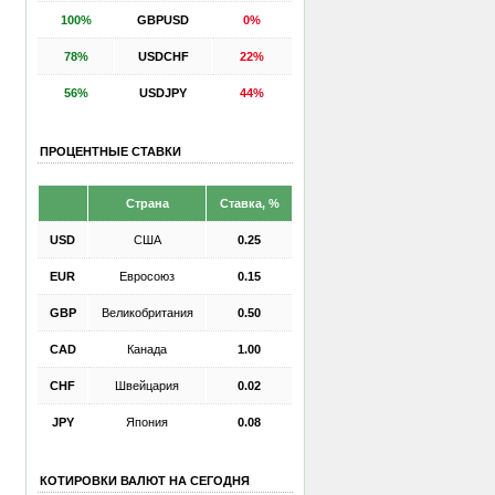
100%
GBPUSD
0%
78%
USDCHF
22%
56%
USDJPY
44%
ПРОЦЕНТНЫЕ СТАВКИ
Страна
Ставка, %
USD
США
0.25
EUR
Евросоюз
0.15
GBP
Великобритания
0.50
CAD
Канада
1.00
CHF
Швейцария
0.02
JPY
Япония
0.08
КОТИРОВКИ ВАЛЮТ НА СЕГОДНЯ