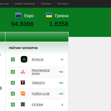
портале
Самое читаемое
Реклама
Контакты
Евро
Гривна
94.8366
1.8358
РЕЙТИНГ БРОКЕРОВ
е)
1
BYFALIO
+3
PROFINANCE
2
+21
group
3
TENKOFX
+22
8
4
FOREX CLUB
+22
5
FXTEAM
-2