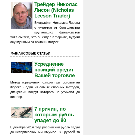
Трейдер Николас
Лисон (Nicholas
Leeson Trader)
Биография Николаса Лисона
отличается от большинства
крупнейших финансистов
хотя бы тем, что он сидел в тюрьме, будучи
осужденным за обман и подлог.
ФИНАНСОВЫЕ СТАТЬИ
Усреднение
позиций вредит
Вашей торговле
Метод усреднения позиции при торговле на
Форекс - один из самых спорных методов,
дискуссии вокруг которого не утихают до
сих пор.
7 причин, по
которым рубль
упадет до 80
В декабре 2014 года российский рубль падал
до исторических минимумов: 80 рублей за