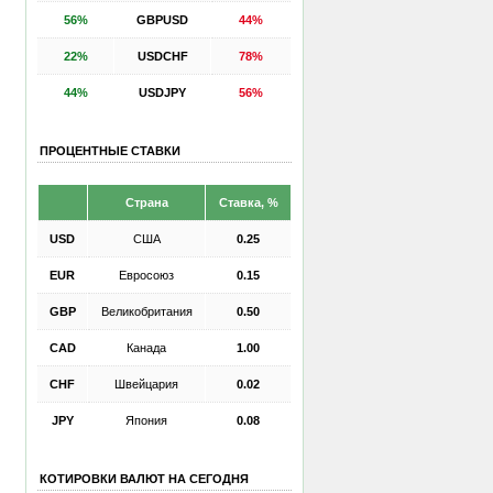
56%
GBPUSD
44%
22%
USDCHF
78%
44%
USDJPY
56%
ПРОЦЕНТНЫЕ СТАВКИ
Страна
Ставка, %
USD
США
0.25
EUR
Евросоюз
0.15
GBP
Великобритания
0.50
CAD
Канада
1.00
CHF
Швейцария
0.02
JPY
Япония
0.08
КОТИРОВКИ ВАЛЮТ НА СЕГОДНЯ