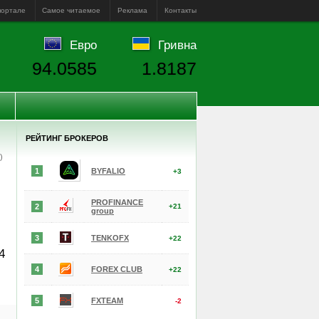
портале
Самое читаемое
Реклама
Контакты
Евро
Гривна
94.0585
1.8187
РЕЙТИНГ БРОКЕРОВ
е)
1
BYFALIO
+3
PROFINANCE
2
+21
group
3
TENKOFX
+22
4
4
FOREX CLUB
+22
5
FXTEAM
-2