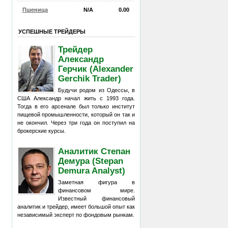
Пшеница
N/A
0.00
УСПЕШНЫЕ ТРЕЙДЕРЫ
Трейдер
Александр
Герчик (Alexander
Gerchik Trader)
Будучи родом из Одессы, в
США Александр начал жить с 1993 года.
Тогда в его арсенале был только институт
пищевой промышленности, который он так и
не окончил. Через три года он поступил на
брокерские курсы.
Аналитик Степан
Демура (Stepan
Demura Analyst)
Заметная фигура в
финансовом мире.
Известный финансовый
аналитик и трейдер, имеет большой опыт как
независимый эксперт по фондовым рынкам.