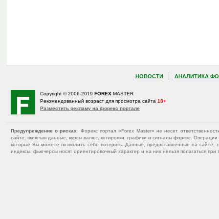
НОВОСТИ
АНАЛИТИКА ФО
Copyright © 2006-2019
FOREX
MASTER
Рекомендованный возраст для просмотра сайта
18+
Разместить рекламу на форекс портале
Предупреждение о рисках
: Форекс портал «Forex Master» не несет ответственнос
сайте, включая данные, курсы валют, котировки, графики и сигналы форекс. Операц
которые Вы можете позволить себе потерять. Данные, предоставленные на сайте, 
индексы, фьючерсы носят ориентировочный характер и на них нельзя полагаться при 