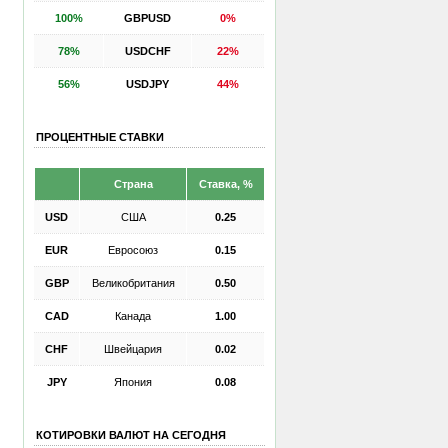
100%
GBPUSD
0%
78%
USDCHF
22%
56%
USDJPY
44%
ПРОЦЕНТНЫЕ СТАВКИ
Страна
Ставка, %
USD
США
0.25
EUR
Евросоюз
0.15
GBP
Великобритания
0.50
CAD
Канада
1.00
CHF
Швейцария
0.02
JPY
Япония
0.08
КОТИРОВКИ ВАЛЮТ НА СЕГОДНЯ