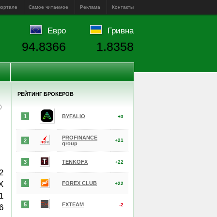
портале
Самое читаемое
Реклама
Контакты
Евро
Гривна
94.8366
1.8358
РЕЙТИНГ БРОКЕРОВ
е)
1
BYFALIO
+3
PROFINANCE
2
+21
group
3
TENKOFX
+22
2
X
4
FOREX CLUB
+22
1
5
FXTEAM
-2
6