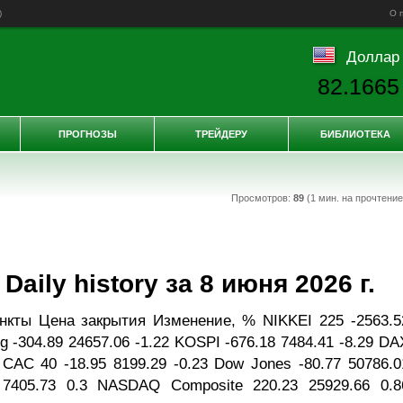
)
О 
Доллар
82.1665
ПРОГНОЗЫ
ТРЕЙДЕРУ
БИБЛИОТЕКА
Просмотров:
89
(1 мин. на прочтени
aily history за 8 июня 2026 г.
нкты Цена закрытия Изменение, % NIKKEI 225 -2563.5
g -304.89 24657.06 -1.22 KOSPI -676.18 7484.41 -8.29 DA
8 CAC 40 -18.95 8199.29 -0.23 Dow Jones -80.77 50786.0
 7405.73 0.3 NASDAQ Composite 220.23 25929.66 0.8