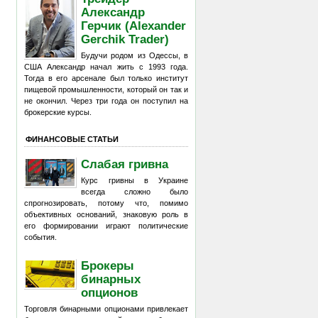
Александр
Герчик (Alexander
Gerchik Trader)
Будучи родом из Одессы, в
США Александр начал жить с 1993 года.
Тогда в его арсенале был только институт
пищевой промышленности, который он так и
не окончил. Через три года он поступил на
брокерские курсы.
ФИНАНСОВЫЕ СТАТЬИ
Слабая гривна
Курс гривны в Украине
всегда сложно было
спрогнозировать, потому что, помимо
объективных оснований, знаковую роль в
его формировании играют политические
события.
Брокеры
бинарных
опционов
Торговля бинарными опционами привлекает