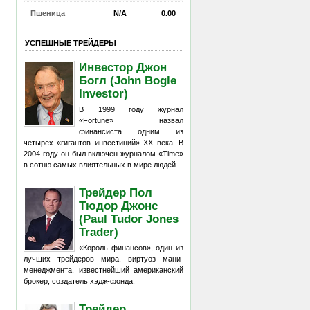
Пшеница
N/A
0.00
УСПЕШНЫЕ ТРЕЙДЕРЫ
Инвестор Джон
Богл (John Bogle
Investor)
В 1999 году журнал
«Fortune» назвал
финансиста одним из
четырех «гигантов инвестиций» XX века. В
2004 году он был включен журналом «Time»
в сотню самых влиятельных в мире людей.
Трейдер Пол
Тюдор Джонс
(Paul Tudor Jones
Trader)
«Король финансов», один из
лучших трейдеров мира, виртуоз мани-
менеджмента, известнейший американский
брокер, создатель хэдж-фонда.
Трейдер