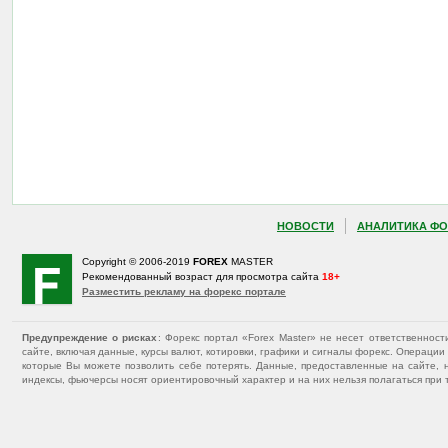
НОВОСТИ
АНАЛИТИКА ФО
Copyright © 2006-2019
FOREX
MASTER
Рекомендованный возраст для просмотра сайта
18+
Разместить рекламу на форекс портале
Предупреждение о рисках
: Форекс портал «Forex Master» не несет ответственнос
сайте, включая данные, курсы валют, котировки, графики и сигналы форекс. Операц
которые Вы можете позволить себе потерять. Данные, предоставленные на сайте, 
индексы, фьючерсы носят ориентировочный характер и на них нельзя полагаться при 