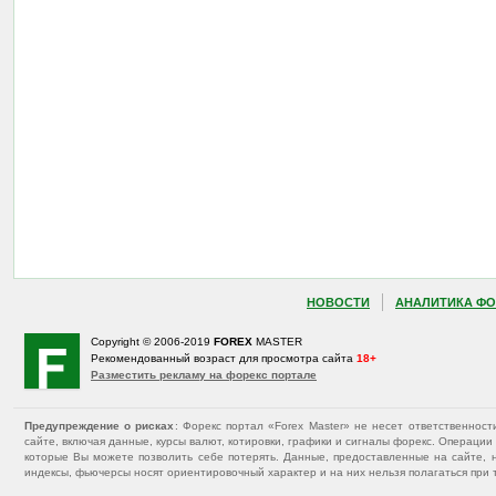
НОВОСТИ
АНАЛИТИКА ФО
Copyright © 2006-2019
FOREX
MASTER
Рекомендованный возраст для просмотра сайта
18+
Разместить рекламу на форекс портале
Предупреждение о рисках
: Форекс портал «Forex Master» не несет ответственнос
сайте, включая данные, курсы валют, котировки, графики и сигналы форекс. Операц
которые Вы можете позволить себе потерять. Данные, предоставленные на сайте, 
индексы, фьючерсы носят ориентировочный характер и на них нельзя полагаться при 