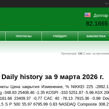
О 
Доллар
82.1665
ПРОГНОЗЫ
ТРЕЙДЕРУ
БИБЛИОТЕКА
Просмотров:
198
(1 мин. на прочтени
ily history за 9 марта 2026 г.
нкты Цена закрытия Изменение, % NIKKEI 225 -2892.1
g -348.83 25408.46 -1.35 KOSPI -333 5251.87 -5.96 ASX 20
181.66 23409.37 -0.77 CAC 40 -78.13 7915.36 -0.98 Do
0.5 S P 500 55.97 6795.99 0.83 NASDAQ Composite 308.2