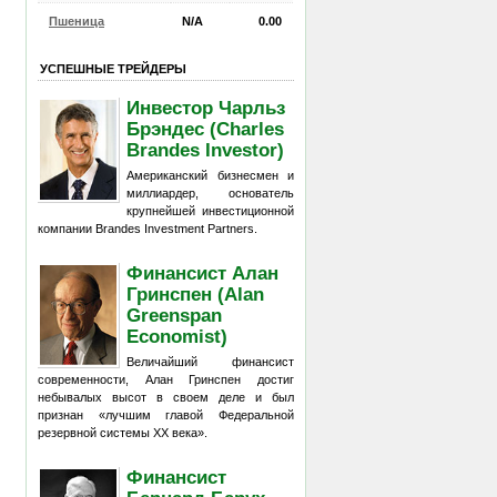
Пшеница
N/A
0.00
УСПЕШНЫЕ ТРЕЙДЕРЫ
Инвестор Чарльз
Брэндес (Charles
Brandes Investor)
Американский бизнесмен и
миллиардер, основатель
крупнейшей инвестиционной
компании Brandes Investment Partners.
Финансист Алан
Гринспен (Alan
Greenspan
Economist)
Величайший финансист
современности, Алан Гринспен достиг
небывалых высот в своем деле и был
признан «лучшим главой Федеральной
резервной системы XX века».
Финансист