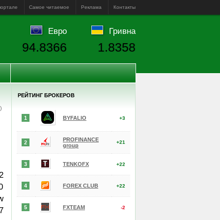
портале
Самое читаемое
Реклама
Контакты
Евро
Гривна
94.8366
1.8358
РЕЙТИНГ БРОКЕРОВ
е)
1
BYFALIO
+3
PROFINANCE
2
+21
group
3
TENKOFX
+22
2
0
4
FOREX CLUB
+22
w
5
FXTEAM
-2
7