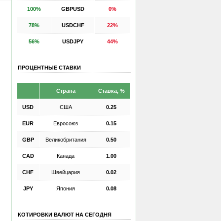
100%
GBPUSD
0%
78%
USDCHF
22%
56%
USDJPY
44%
ПРОЦЕНТНЫЕ СТАВКИ
Страна
Ставка, %
USD
США
0.25
EUR
Евросоюз
0.15
GBP
Великобритания
0.50
CAD
Канада
1.00
CHF
Швейцария
0.02
JPY
Япония
0.08
КОТИРОВКИ ВАЛЮТ НА СЕГОДНЯ