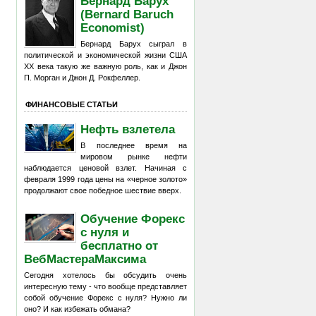
Бернард Барух
(Bernard Baruch
Economist)
Бернард Барух сыграл в
политической и экономической жизни США
XX века такую же важную роль, как и Джон
П. Морган и Джон Д. Рокфеллер.
ФИНАНСОВЫЕ СТАТЬИ
Нефть взлетела
В последнее время на
мировом рынке нефти
наблюдается ценовой взлет. Начиная с
февраля 1999 года цены на «черное золото»
продолжают свое победное шествие вверх.
Обучение Форекс
с нуля и
бесплатно от
ВебМастераМаксима
Сегодня хотелось бы обсудить очень
интересную тему - что вообще представляет
собой обучение Форекс с нуля? Нужно ли
оно? И как избежать обмана?