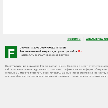
НОВОСТИ
АНАЛИТИКА ФО
Copyright © 2006-2019
FOREX
MASTER
Рекомендованный возраст для просмотра сайта
18+
Разместить рекламу на форекс портале
Предупреждение о рисках
: Форекс портал «Forex Master» не несет ответственнос
сайте, включая данные, курсы валют, котировки, графики и сигналы форекс. Операц
которые Вы можете позволить себе потерять. Данные, предоставленные на сайте, 
индексы, фьючерсы носят ориентировочный характер и на них нельзя полагаться при 