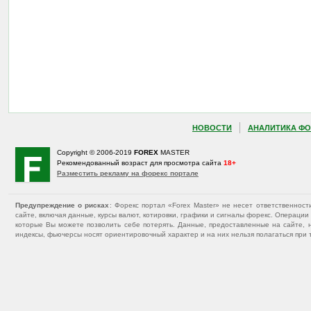
НОВОСТИ
АНАЛИТИКА ФО
Copyright © 2006-2019
FOREX
MASTER
Рекомендованный возраст для просмотра сайта
18+
Разместить рекламу на форекс портале
Предупреждение о рисках
: Форекс портал «Forex Master» не несет ответственнос
сайте, включая данные, курсы валют, котировки, графики и сигналы форекс. Операц
которые Вы можете позволить себе потерять. Данные, предоставленные на сайте, 
индексы, фьючерсы носят ориентировочный характер и на них нельзя полагаться при 