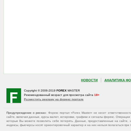
НОВОСТИ
АНАЛИТИКА ФО
Copyright © 2006-2019
FOREX
MASTER
Рекомендованный возраст для просмотра сайта
18+
Разместить рекламу на форекс портале
Предупреждение о рисках
: Форекс портал «Forex Master» не несет ответственнос
сайте, включая данные, курсы валют, котировки, графики и сигналы форекс. Операц
которые Вы можете позволить себе потерять. Данные, предоставленные на сайте, 
индексы, фьючерсы носят ориентировочный характер и на них нельзя полагаться при 