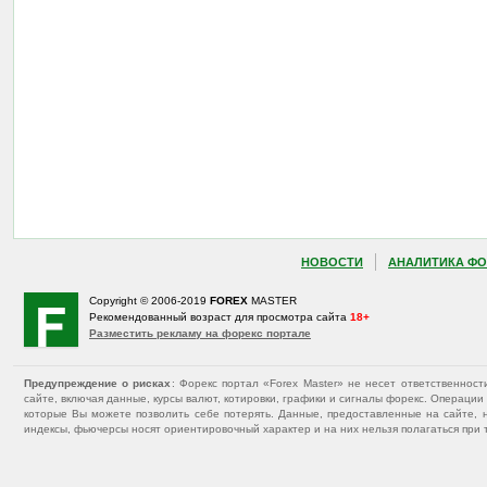
НОВОСТИ
АНАЛИТИКА ФО
Copyright © 2006-2019
FOREX
MASTER
Рекомендованный возраст для просмотра сайта
18+
Разместить рекламу на форекс портале
Предупреждение о рисках
: Форекс портал «Forex Master» не несет ответственнос
сайте, включая данные, курсы валют, котировки, графики и сигналы форекс. Операц
которые Вы можете позволить себе потерять. Данные, предоставленные на сайте, 
индексы, фьючерсы носят ориентировочный характер и на них нельзя полагаться при 