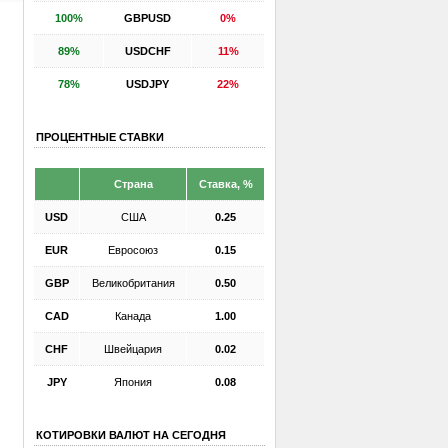
100%
GBPUSD
0%
89%
USDCHF
11%
78%
USDJPY
22%
ПРОЦЕНТНЫЕ СТАВКИ
Страна
Ставка, %
USD
США
0.25
EUR
Евросоюз
0.15
GBP
Великобритания
0.50
CAD
Канада
1.00
CHF
Швейцария
0.02
JPY
Япония
0.08
КОТИРОВКИ ВАЛЮТ НА СЕГОДНЯ