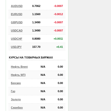
AUDUSD
0.7062
-0.0007
EURUSD
1.1560
-0.0012
GBPUSD
1.3490
-0.0007
USDCAD
1.3490
-0.0007
USDCHF
0.8080
+0.0011
USDJPY
157.70
+0.41
КУРСЫ НА ТОВАРНЫХ БИРЖАХ
Нефть Brent
N/A
0.00
Нефть WTI
N/A
0.00
Бензин
N/A
0.00
Газ
N/A
0.00
Золото
N/A
0.00
Серебро
N/A
0.00