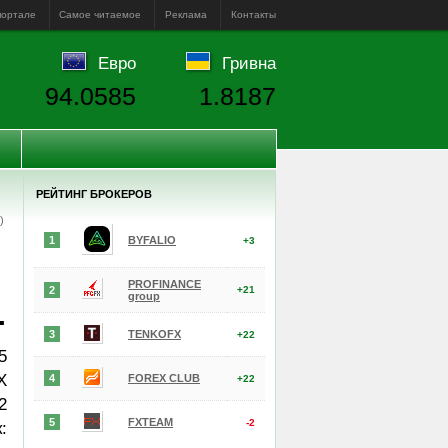
портале
Самое читаемое
Реклама
Контакты
Евро
Гривна
94.0585
1.8187
РЕЙТИНГ БРОКЕРОВ
е)
1
BYFALIO
+3
PROFINANCE
2
+21
group
.
3
TENKOFX
+22
5
X
4
FOREX CLUB
+22
2
5
FXTEAM
-2
: